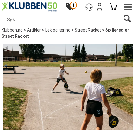
1
Klubben.no
>
Artikler
>
Lek og læring
>
Street Racket
>
Spilleregler
Street Racket