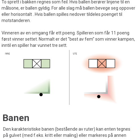
To sprett i bakken regnes som feil. Hvis ballen berører linjene til en
målsone, er ballen gyldig. For alle slag må ballen bevege seg oppover
eller horisontalt . Hvis ballen spilles nedover tildeles poenget til
motstanderen.
Vinneren av en omgang får ett poeng. Spilleren som får 11 poeng
først vinner settet. Normalt er det "best av fem" som vinner kampen,
inntil en spiller har vunnet tre sett.
Banen
Den karakteristiske banen (bestående av ruter) kan enten tegnes
på gulvet (med f.eks. kritt eller maling) eller markeres på annen