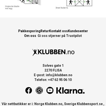
Pakkesporing
Retur
Kontakt oss
Kundesenter
Om oss
Gi oss stjerner på Trustpilot
Solves gate 1
2270 FLISA
E-post:
info@klubben.no
Telefon: +47 62 95 06 10
Vår nettbutikker er i: Norge
Klubben.no
, Sverige
Klubbensport.se
,