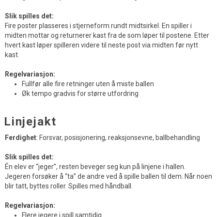
Slik spilles det:
Fire poster plasseres i stjerneform rundt midtsirkel. En spiller i
midten mottar og returnerer kast fra de som løper til postene. Etter
hvert kast løper spilleren videre til neste post via midten før nytt
kast.
Regelvariasjon:
Fullfør alle fire retninger uten å miste ballen
Øk tempo gradvis for større utfordring
Linjejakt
Ferdighet
: Forsvar, posisjonering, reaksjonsevne, ballbehandling
Slik spilles det:
Én elev er “jeger”, resten beveger seg kun på linjene i hallen.
Jegeren forsøker å “ta” de andre ved å spille ballen til dem. Når noen
blir tatt, byttes roller. Spilles med håndball.
Regelvariasjon:
Flere jegere i spill samtidig