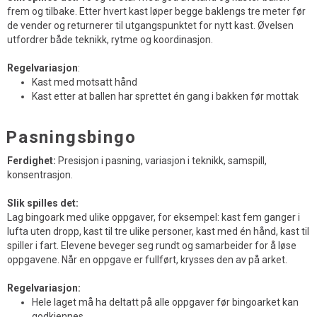
frem og tilbake. Etter hvert kast løper begge baklengs tre meter før
de vender og returnerer til utgangspunktet for nytt kast. Øvelsen
utfordrer både teknikk, rytme og koordinasjon.
Regelvariasjon
:
Kast med motsatt hånd
Kast etter at ballen har sprettet én gang i bakken før mottak
Pasningsbingo
Ferdighet:
Presisjon i pasning, variasjon i teknikk, samspill,
konsentrasjon.
Slik spilles det:
Lag bingoark med ulike oppgaver, for eksempel: kast fem ganger i
lufta uten dropp, kast til tre ulike personer, kast med én hånd, kast til
spiller i fart. Elevene beveger seg rundt og samarbeider for å løse
oppgavene. Når en oppgave er fullført, krysses den av på arket.
Regelvariasjon:
Hele laget må ha deltatt på alle oppgaver før bingoarket kan
godkjennes