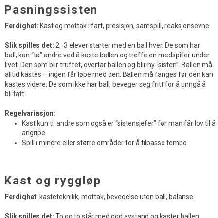
Pasningssisten
Ferdighet:
Kast og mottak i fart, presisjon, samspill, reaksjonsevne.
Slik spilles det:
2–3 elever starter med en ball hver. De som har
ball, kan “ta” andre ved å kaste ballen og treffe en medspiller under
livet. Den som blir truffet, overtar ballen og blir ny “sisten”. Ballen må
alltid kastes – ingen får løpe med den. Ballen må fanges før den kan
kastes videre. De som ikke har ball, beveger seg fritt for å unngå å
bli tatt.
Regelvariasjon:
Kast kun til andre som også er “sistensjefer” før man får lov til å
angripe
Spill i mindre eller større områder for å tilpasse tempo
Kast og ryggløp
Ferdighet
: kasteteknikk, mottak, bevegelse uten ball, balanse.
Slik spilles det:
To og to står med god avstand og kaster ballen