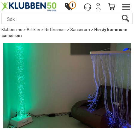
1
Klubben.no
>
Artikler
>
Referanser
>
Sanserom
>
Herøy kommune
sanserom