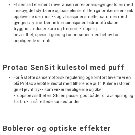
Et sentralt element i leveransen er resonansegyngestolen med
innebygde høyttalere og basselement. Den gir brukerne en unik
opplevelse der musikk og vibrasjoner smelter sammen med
gyngens rytme. Denne kombinasjonen bidrar til å skape
trygghet, redusere uro og fremme kroppslig
bevissthet, spesielt gunstig for personer med behov for
beroligende stimuli.
Protac SenSit kulestol med puff
For å støtte sansemotorisk regulering og komfort leverte vi en
blå Protac SenSit kulestol med tilhørende puff. Kulene i stolen
gir et jevnt trykk som virker beroligende og øker
kroppsbevisstheten. Stolen passer godt både for avslapning og
for bruk i målrettede sansestunder.
Boblerør og optiske effekter