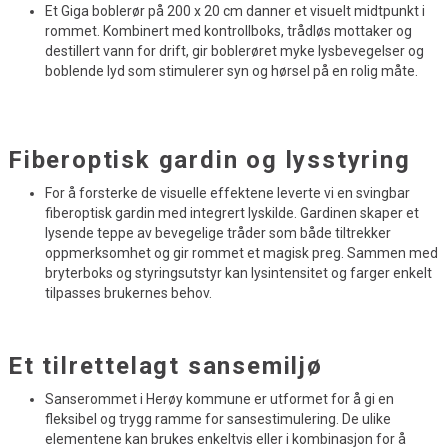
Et Giga boblerør på 200 x 20 cm danner et visuelt midtpunkt i
rommet. Kombinert med kontrollboks, trådløs mottaker og
destillert vann for drift, gir boblerøret myke lysbevegelser og
boblende lyd som stimulerer syn og hørsel på en rolig måte.
Fiberoptisk gardin og lysstyring
For å forsterke de visuelle effektene leverte vi en svingbar
fiberoptisk gardin med integrert lyskilde. Gardinen skaper et
lysende teppe av bevegelige tråder som både tiltrekker
oppmerksomhet og gir rommet et magisk preg. Sammen med
bryterboks og styringsutstyr kan lysintensitet og farger enkelt
tilpasses brukernes behov.
Et tilrettelagt sansemiljø
Sanserommet i Herøy kommune er utformet for å gi en
fleksibel og trygg ramme for sansestimulering. De ulike
elementene kan brukes enkeltvis eller i kombinasjon for å