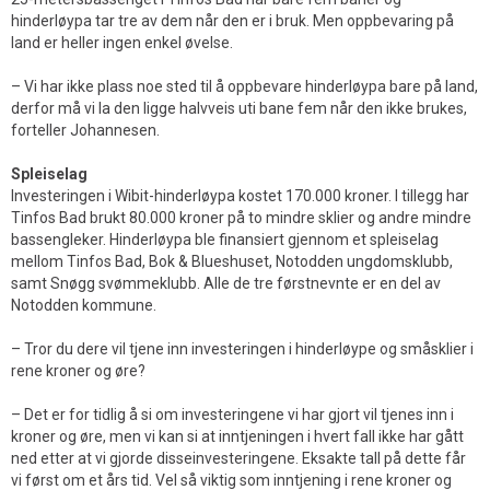
hinderløypa tar tre av dem når den er i bruk. Men oppbevaring på
land er heller ingen enkel øvelse.
– Vi har ikke plass noe sted til å oppbevare hinderløypa bare på land,
derfor må vi la den ligge halvveis uti bane fem når den ikke brukes,
forteller Johannesen.
Spleiselag
Investeringen i Wibit-hinderløypa kostet 170.000 kroner. I tillegg har
Tinfos Bad brukt 80.000 kroner på to mindre sklier og andre mindre
bassengleker. Hinderløypa ble finansiert gjennom et spleiselag
mellom Tinfos Bad, Bok & Blueshuset, Notodden ungdomsklubb,
samt Snøgg svømmeklubb. Alle de tre førstnevnte er en del av
Notodden kommune.
– Tror du dere vil tjene inn investeringen i hinderløype og småsklier i
rene kroner og øre?
– Det er for tidlig å si om investeringene vi har gjort vil tjenes inn i
kroner og øre, men vi kan si at inntjeningen i hvert fall ikke har gått
ned etter at vi gjorde disseinvesteringene. Eksakte tall på dette får
vi først om et års tid. Vel så viktig som inntjening i rene kroner og