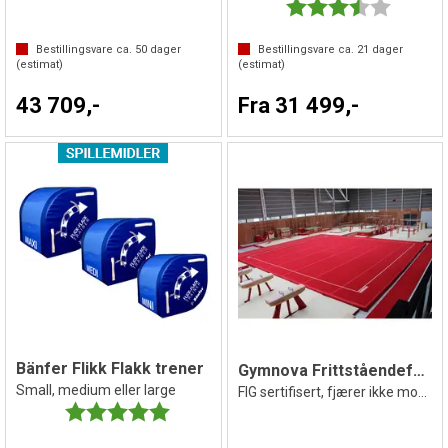
Karakter:
3.5 av 5 
Bestillingsvare ca.
50
dager
Bestillingsvare ca.
21
dager
(estimat)
(estimat)
43 709,-
Fra 31 499,-
Bänfer Flikk Flakk trener
Gymnova Frittståendefelt 14x14
Small, medium eller large
FIG sertifisert, fjærer ikke montert
Karakter:
5.0 av 5 mulige