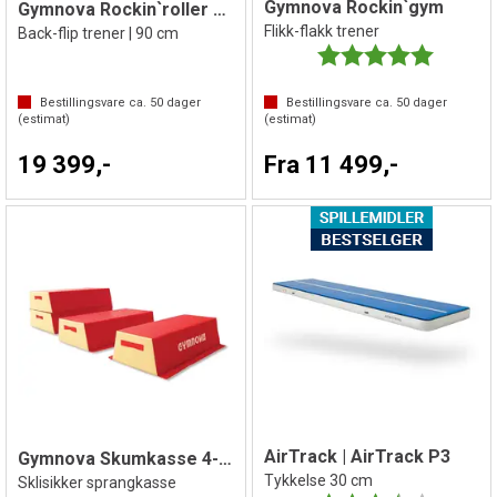
Gymnova Rockin`gym
Gymnova Rockin`roller Stor
Flikk-flakk trener
Back-flip trener | 90 cm
Karakter:
5.0 av 5 
Bestillingsvare ca.
50
dager
Bestillingsvare ca.
50
dager
(estimat)
(estimat)
19 399,-
Fra 11 499,-
AirTrack | AirTrack P3
Gymnova Skumkasse 4-delt
Tykkelse 30 cm
Sklisikker sprangkasse