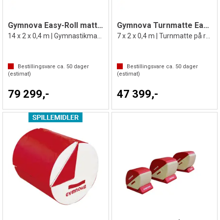
Gymnova Easy-Roll matte 14 m
Gymnova Turnmatte Easy-Roll 7 m
14 x 2 x 0,4 m | Gymnastikmatte på rull
7 x 2 x 0,4 m | Turnmatte på rull
Bestillingsvare ca.
50
dager
Bestillingsvare ca.
50
dager
(estimat)
(estimat)
79 299,-
47 399,-