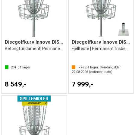
Discgolfkurv Innova DISCatcher Pro 28
Discgolfkurv Innova DISCatcher Pro 28
Betongfundament| Permanent frisbeegolfk
Fjellfeste | Permanent frisbeegolfkurv
20+
på lager
Ikke på lager. Sendingsklar
27.08.2026
(estimert dato)
8 549,-
7 999,-