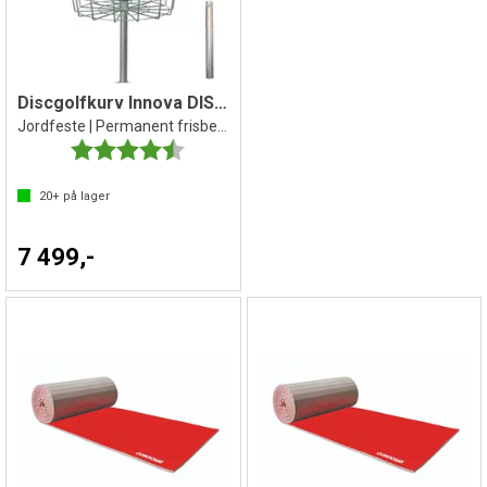
Discgolfkurv Innova DISCatcher Pro 28
Jordfeste | Permanent frisbeegolfkurv
Karakter:
4.8 av 5 mulige
20+
på lager
7 499,-