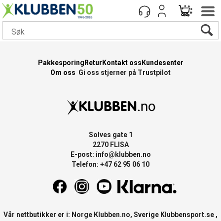
Klubben.no
>
TL
>
TL klær og merch
Pakkesporing
Retur
Kontakt oss
Kundesenter
Om oss
Gi oss stjerner på Trustpilot
Solves gate 1
2270 FLISA
E-post:
info@klubben.no
Telefon: +47 62 95 06 10
Vår nettbutikker er i: Norge
Klubben.no
, Sverige
Klubbensport.se
,