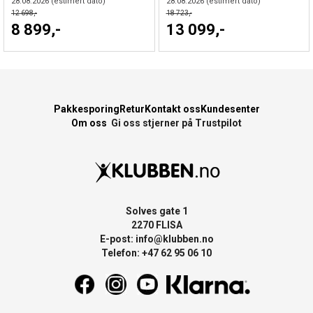
28.08.2026
(estimert dato)
28.08.2026
(estimert dato)
12 698,-
18 723,-
8 899,-
13 099,-
Pakkesporing
Retur
Kontakt oss
Kundesenter
Om oss
Gi oss stjerner på Trustpilot
Solves gate 1
2270 FLISA
E-post:
info@klubben.no
Telefon: +47 62 95 06 10