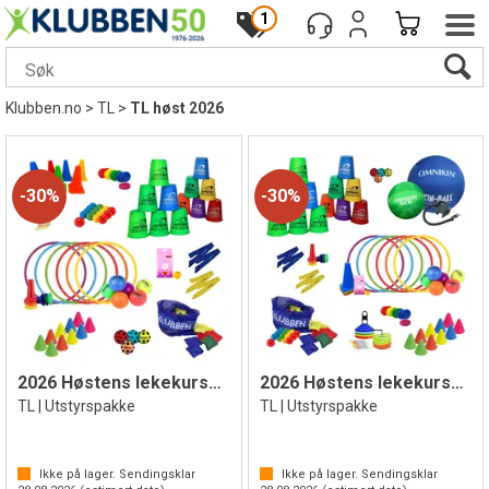
1
Klubben.no
>
TL
>
TL høst 2026
30%
30%
2026 Høstens lekekurspakke TL | Liten
2026 Høstens lekekurspakke TL | Stor
TL | Utstyrspakke
TL | Utstyrspakke
Ikke på lager. Sendingsklar
Ikke på lager. Sendingsklar