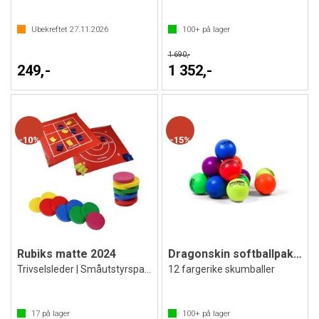
Ubekreftet
27.11.2026
100+
på lager
1 690,-
249,-
1 352,-
10%
15%
Rubiks matte 2024
Dragonskin softballpakke 16 cm | 12 stk
Trivselsleder | Småutstyrspakke
12 fargerike skumballer
17
på lager
100+
på lager