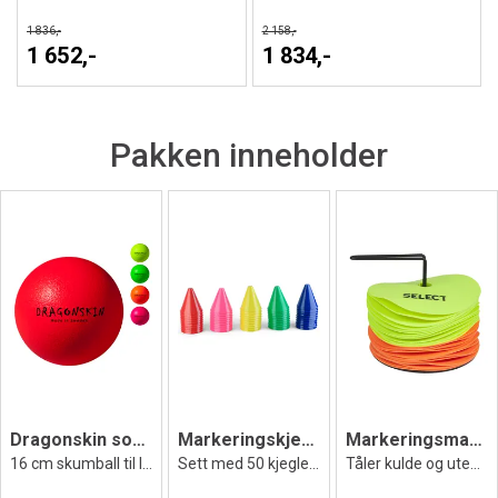
1 836,-
2 158,-
1 652,-
1 834,-
Pakken inneholder
Dragonskin softball 16 cm
Markeringskjegler 50 stk | 7,5 cm
Markeringsmatter Select | slitesterk
16 cm skumball til lek & kanonball
Sett med 50 kjegler i assorterte farger
Tåler kulde og utendørs bruk - 24 stk