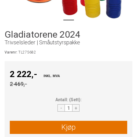
Gladiatorene 2024
Trivselsleder | Småutstyrspakke
Varenr:
TL275682
2 222,-
INKL. MVA
2 469,-
Antall:
(
Sett
):
-
+
Kjøp