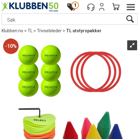
1
Klubben.no
>
TL
>
Trivselsleder
>
TL utstyrspakker
10%