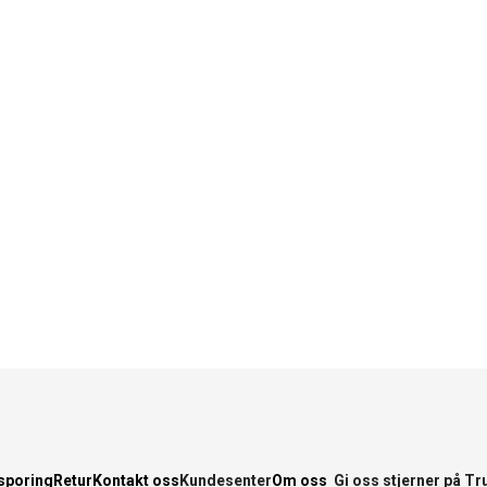
sporing
Retur
Kontakt oss
Kundesenter
Om oss
Gi oss stjerner på Tr