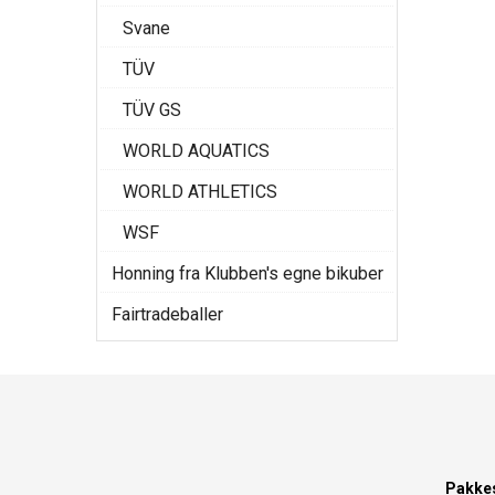
Svane
TÜV
TÜV GS
WORLD AQUATICS
WORLD ATHLETICS
WSF
Honning fra Klubben's egne bikuber
Fairtradeballer
Pakke