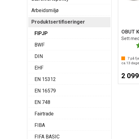
Arbeidsmiljø
Produktsertifiseringer
FIPJP
BWF
K
DIN
7
på fje
ca.
13
dage
EHF
2 099
EN 15312
EN 16579
EN 748
Fairtrade
FIBA
FIFA BASIC