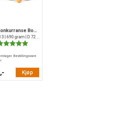
OBUT Konkurranse Boule
Sett med 3 | 690 gram | D 72 mm
arakter:
5.0 av 5 mulige
rnlager. Bestillingsvare
r
,-
Kjøp