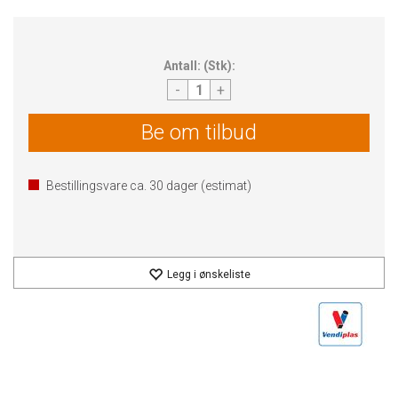
Antall:
(
Stk
):
-
+
Be om tilbud
Bestillingsvare ca.
30
dager (estimat)
Legg i ønskeliste