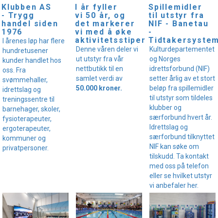
I år fyller
Klubben AS
Spillemidler
vi 50 år, og
- Trygg
til utstyr fra
det markerer
handel siden
NIF - Banetau
vi med å øke
1976
-
aktivitetsstipendet!
Tidtakersyste
I årenes løp har flere
Denne våren deler vi
Kulturdepartementet
hundretusener
ut utstyr fra vår
og Norges
kunder handlet hos
nettbutikk til en
idrettsforbund (NIF)
oss. Fra
samlet verdi av
setter årlig av et stort
svømmehaller,
50.000 kroner.
beløp fra spillemidler
idrettslag og
til utstyr som tildeles
treningssentre til
klubber og
barnehager, skoler,
særforbund hvert år.
fysioterapeuter,
Idrettslag og
ergoterapeuter,
særforbund tilknyttet
kommuner og
NIF kan søke om
privatpersoner.
tilskudd. Ta kontakt
med oss på telefon
eller se hvilket utstyr
vi anbefaler her.