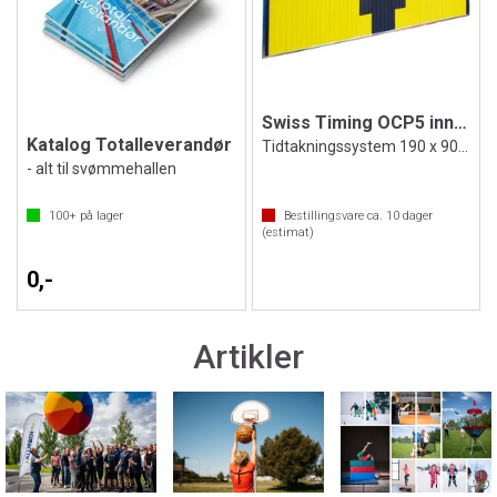
Swiss Timing OCP5 innslagstavle 8 stk
Katalog Totalleverandør
Tidtakningssystem 190 x 90 cm
- alt til svømmehallen
100+
på lager
Bestillingsvare ca.
10
dager
(estimat)
0,-
Artikler