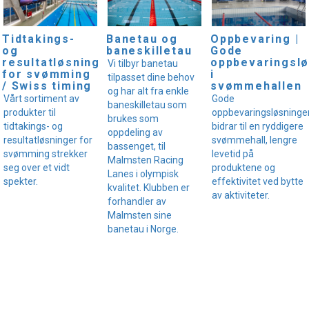
Tidtakings-
Banetau og
Oppbevaring |
og
baneskilletau
Gode
resultatløsninger
oppbevaringslø
Vi tilbyr banetau
for svømming
i
tilpasset dine behov
/ Swiss timing
svømmehallen
og har alt fra enkle
Vårt sortiment av
Gode
baneskilletau som
produkter til
oppbevaringsløsninge
brukes som
tidtakings- og
bidrar til en ryddigere
oppdeling av
resultatløsninger for
svømmehall, lengre
bassenget, til
svømming strekker
levetid på
Malmsten Racing
seg over et vidt
produktene og
Lanes i olympisk
spekter.
effektivitet ved bytte
kvalitet. Klubben er
av aktiviteter.
forhandler av
Malmsten sine
banetau i Norge.