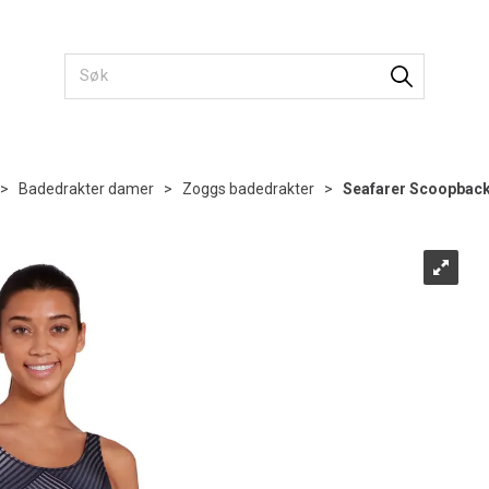
>
Badedrakter damer
>
Zoggs badedrakter
>
Seafarer Scoopbac