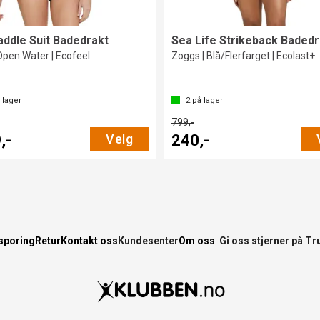
addle Suit Badedrakt
Sea Life Strikeback Badedr
Open Water | Ecofeel
Zoggs | Blå/Flerfarget | Ecolast+
 lager
2
på lager
799,-
,-
Velg
240,-
sporing
Retur
Kontakt oss
Kundesenter
Om oss
Gi oss stjerner på Tr