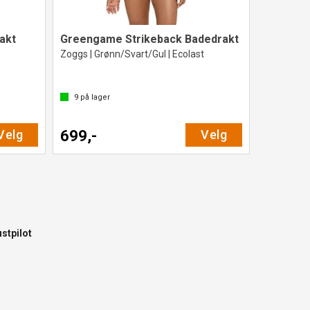
akt
Greengame Strikeback Badedrakt
Zoggs | Grønn/Svart/Gul | Ecolast
9
på lager
Velg
699,-
Velg
ustpilot