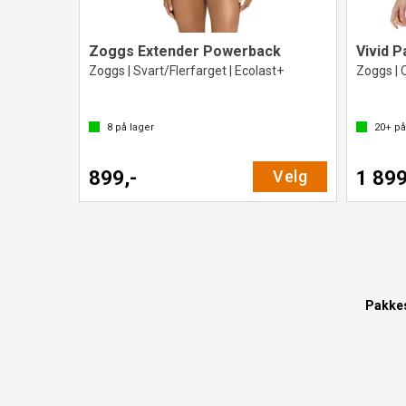
Zoggs Extender Powerback
Vivid P
Zoggs | Svart/Flerfarget | Ecolast+
Zoggs | 
8
på lager
20+
på
899,-
Velg
1 899
Pakke