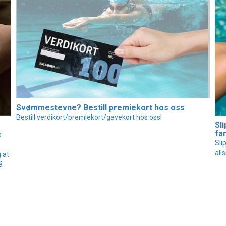
Svømmestevne? Bestill premiekort hos oss
Bestill verdikort/premiekort/gavekort hos oss!
Sl
fa
s
Sli
alls
 at
å