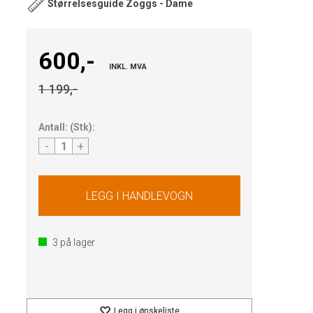
Størrelsesguide Zoggs - Dame
600,-
INKL. MVA
1 199,-
Antall:
(
Stk
):
-
+
3
på lager
Legg i ønskeliste