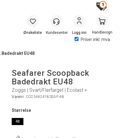
1
Handlevogn
Logg inn
Priser inkl. mva.
k Badedrakt EU48
Seafarer Scoopback
Badedrakt EU48
Zoggs | Svart/Flerfarget | Ecolast +
Varenr:
CO25462418SEAF-48
Størrelse
48