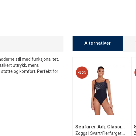
Alternativer
derne stil med funksjonalitet.
stikert uttrykk, mens
støtte og komfort. Perfekt for
50%
Seafarer Adj. Classicback Badedrakt
Zoggs | Svart/Flerfarget | Ecolast +