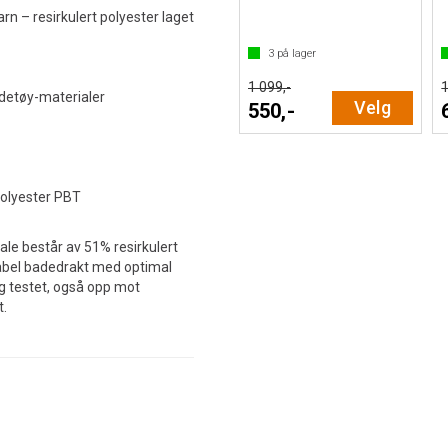
 – resirkulert polyester laget
3
på lager
1 099,-
1
adetøy-materialer
Velg
550,-
polyester PBT
iale består av 51% resirkulert
tabel badedrakt med optimal
g testet, også opp mot
t.