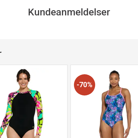
Kundeanmeldelser
r
70%