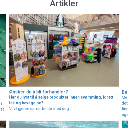
Artikler
Ønsker du å bli forhandler?
Ba
Har du lyst til å selge produkter innen svømming, idrett,
Med
lek og bevegelse?
det
 i
Vi vil gjerne samarbeide med deg.
fin
gst
ege