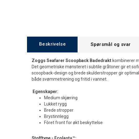
Beskrivelse
Spørsmål og svar
Zoggs Seafarer Scoopback Badedrakt
kombinerer mo
Det geometriske mønsteret i subtile gråtoner gir et sofi
scoopback-design og brede skulderstropper gir optimal 
både svømmetrening og fritid i vannet.
Egenskaper:
Medium skjæring
Lukket rygg
Brede stropper
Brystinnlegg
Fôret front for økt beskyttelse
Stofftype - Ecolast+™: