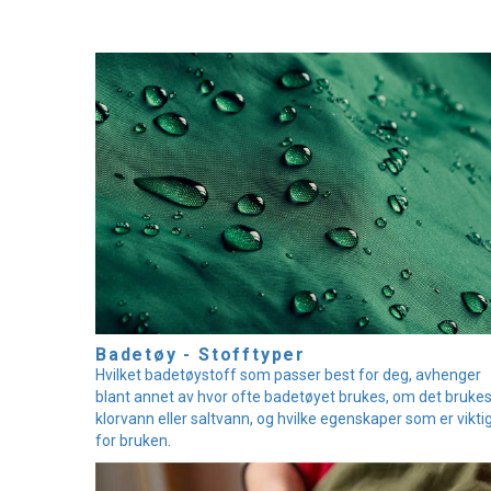
Badetøy - Stofftyper
Hvilket badetøystoff som passer best for deg, avhenger
blant annet av hvor ofte badetøyet brukes, om det brukes
klorvann eller saltvann, og hvilke egenskaper som er vikti
for bruken.