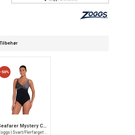
Tilbehør
50%
Seafarer Mystery Classicback Badedrakt
Zoggs | Svart/Flerfarget | Ecolast +