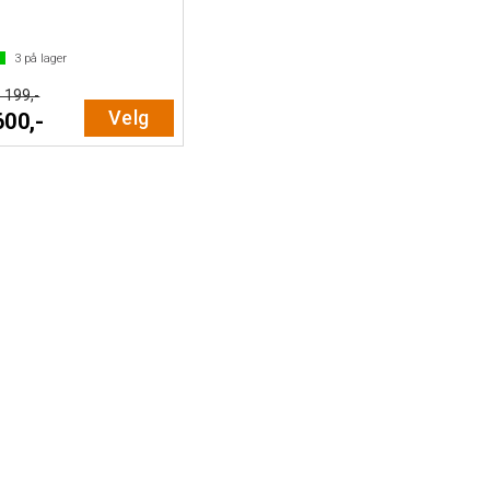
3
på lager
 199,-
Velg
600,-