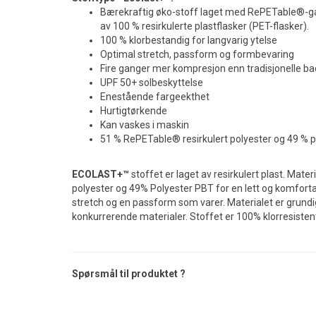
Bærekraftig øko-stoff laget med RePETable®-garn
av 100 % resirkulerte plastflasker (PET-flasker).
100 % klorbestandig for langvarig ytelse
Optimal stretch, passform og formbevaring
Fire ganger mer kompresjon enn tradisjonelle b
UPF 50+ solbeskyttelse
Enestående fargeekthet
Hurtigtørkende
Kan vaskes i maskin
51 % RePETable® resirkulert polyester og 49 % 
ECOLAST+™
stoffet er laget av resirkulert plast. Mater
polyester og 49% Polyester PBT for en lett og komfor
stretch og en passform som varer. Materialet er grundi
konkurrerende materialer. Stoffet er 100% klorresisten
Spørsmål til produktet ?