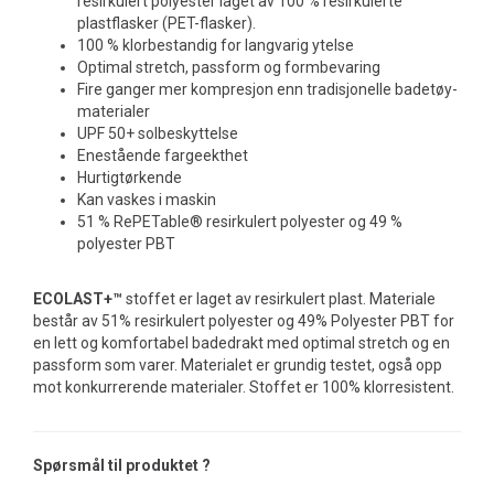
resirkulert polyester laget av 100 % resirkulerte
plastflasker (PET-flasker).
100 % klorbestandig for langvarig ytelse
Optimal stretch, passform og formbevaring
Fire ganger mer kompresjon enn tradisjonelle badetøy-
materialer
UPF 50+ solbeskyttelse
Enestående fargeekthet
Hurtigtørkende
Kan vaskes i maskin
51 % RePETable® resirkulert polyester og 49 %
polyester PBT
ECOLAST+™
stoffet er laget av resirkulert plast. Materiale
består av 51% resirkulert polyester og 49% Polyester PBT for
en lett og komfortabel badedrakt med optimal stretch og en
passform som varer. Materialet er grundig testet, også opp
mot konkurrerende materialer. Stoffet er 100% klorresistent.
Spørsmål til produktet ?