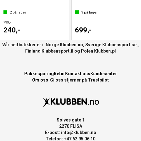
2
på lager
9
på lager
799,-
240,-
699,-
Vår nettbutikker er i: Norge
Klubben.no
, Sverige
Klubbensport.se
,
Finland
Klubbensport.fi
og Polen
Klubben.pl
Pakkesporing
Retur
Kontakt oss
Kundesenter
Om oss
Gi oss stjerner på Trustpilot
Solves gate 1
2270 FLISA
E-post:
info@klubben.no
Telefon: +47 62 95 06 10