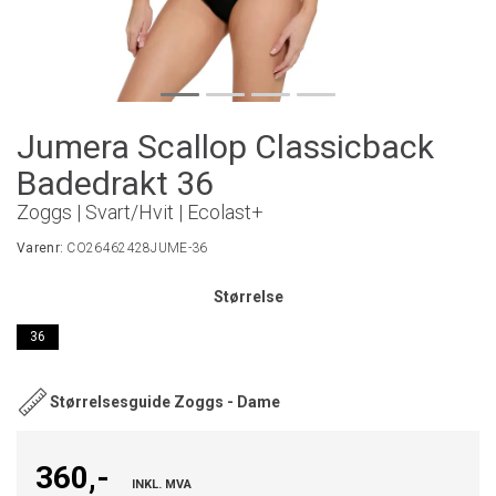
Jumera Scallop Classicback
Badedrakt 36
Zoggs | Svart/Hvit | Ecolast+
Varenr:
CO26462428JUME-36
Størrelse
36
Størrelsesguide Zoggs - Dame
360,-
INKL. MVA