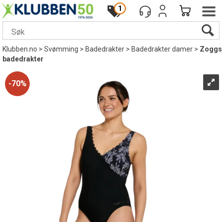
1
Klubben.no
>
Svømming
>
Badedrakter
>
Badedrakter damer
>
Zoggs
badedrakter
70%