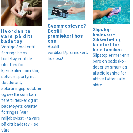
Svømmestevne?
Slipstop
Bestill
Hvordan ta
badesko -
premiekort hos
vare på ditt
Sikkerhet og
oss
badetøy
komfort for
Bestill
Vanlige årsaker til
hele familien
verdikort/premiekort/gavekort
forringelse av
Slipstop er mer enn
hos oss!
badetøy er at de
bare en badesko -
utsettes for
det er en smart og
kjemikalier som klor,
allsidig løsning for
solkrem, parfyme,
aktive føtter i alle
deodorant,
aldre.
solbruningsprodukter
og svette som kan
føre til flekker og at
badetøyets kvalitet
forringes. Vær
miljøbevisst - ta vare
på ditt badetøy - se
våre