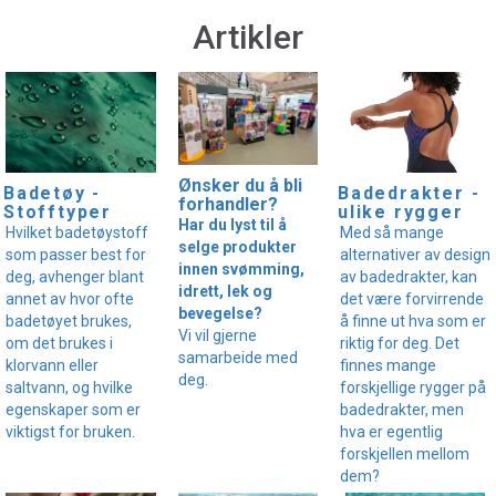
Artikler
Ønsker du å bli
Badedrakter -
Badetøy -
forhandler?
ulike rygger
Stofftyper
Har du lyst til å
Med så mange
Hvilket badetøystoff
selge produkter
alternativer av design
som passer best for
innen svømming,
av badedrakter, kan
deg, avhenger blant
idrett, lek og
det være forvirrende
annet av hvor ofte
bevegelse?
å finne ut hva som er
badetøyet brukes,
Vi vil gjerne
riktig for deg. Det
om det brukes i
samarbeide med
finnes mange
klorvann eller
deg.
forskjellige rygger på
saltvann, og hvilke
badedrakter, men
egenskaper som er
hva er egentlig
viktigst for bruken.
forskjellen mellom
dem?