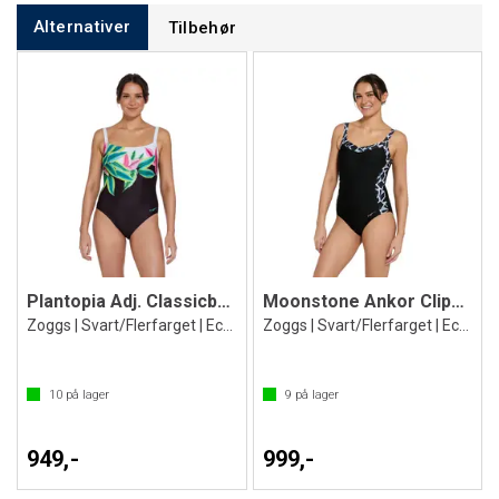
Alternativer
Tilbehør
Plantopia Adj. Classicback Badedrakt
Moonstone Ankor Clipback Badedrakt
Zoggs | Svart/Flerfarget | Ecolast
Zoggs | Svart/Flerfarget | Ecolast
10
på lager
9
på lager
949,-
999,-