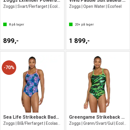
Zoggs Extender Powerback
Vivid Paddle Suit Badedrakt
Zoggs | Svart/Flerfarget | Ecolast+
Zoggs | Open Water | Ecofeel
8
på lager
20+
på lager
899,-
1 899,-
70%
Sea Life Strikeback Badedrakt
Greengame Strikeback Badedrakt
Zoggs | Blå/Flerfarget | Ecolast+
Zoggs | Grønn/Svart/Gul | Ecolast