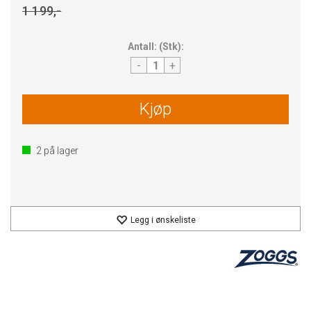
1 199,-
Antall:
(
Stk
):
-
+
Kjøp
2
på lager
Legg i ønskeliste