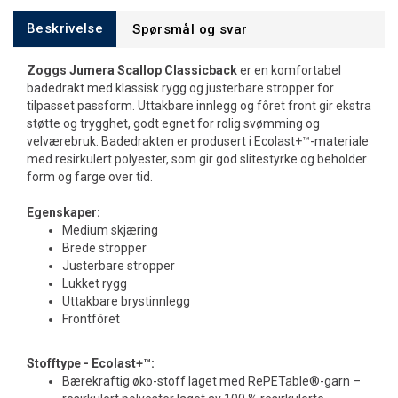
Beskrivelse
Spørsmål og svar
Zoggs Jumera Scallop Classicback
er en komfortabel
badedrakt med klassisk rygg og justerbare stropper for
tilpasset passform. Uttakbare innlegg og fôret front gir ekstra
støtte og trygghet, godt egnet for rolig svømming og
velværebruk. Badedrakten er produsert i Ecolast+™-materiale
med resirkulert polyester, som gir god slitestyrke og beholder
form og farge over tid.
Egenskaper:
Medium skjæring
Brede stropper
Justerbare stropper
Lukket rygg
Uttakbare brystinnlegg
Frontfôret
Stofftype - Ecolast+™:
Bærekraftig øko-stoff laget med RePETable®-garn –