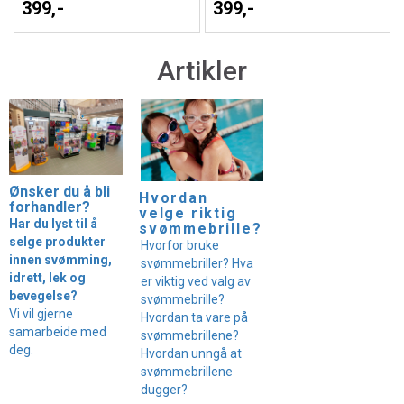
399,-
399,-
Artikler
Ønsker du å bli
Hvordan
forhandler?
velge riktig
Har du lyst til å
svømmebrille?
selge produkter
Hvorfor bruke
innen svømming,
svømmebriller? Hva
idrett, lek og
er viktig ved valg av
bevegelse?
svømmebrille?
Vi vil gjerne
Hvordan ta vare på
samarbeide med
svømmebrillene?
deg.
Hvordan unngå at
svømmebrillene
dugger?