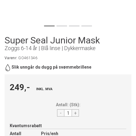
Super Seal Junior Mask
Zoggs 6-14 år | Blå linse | Dykkermaske
Varenr:
GO461346
Slik unngår du dugg på svømmebrillene
249,-
INKL. MVA
Antall:
(
Stk
):
-
+
Kvantumsrabatt
Antall
Pris/enh