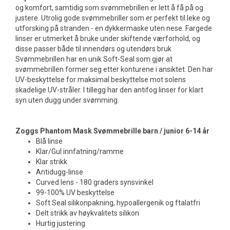
og komfort, samtidig som svømmebrillen er lett å få på og
justere. Utrolig gode svømmebriller som er perfekt til leke og
utforsking på stranden - en dykkermaske uten nese. Fargede
linser er utmerket å bruke under skiftende værforhold, og
disse passer både til innendørs og utendørs bruk
Svømmebrillen har en unik Soft-Seal som gjør at
svømmebrillen former seg etter konturene i ansiktet. Den har
UV-beskyttelse for maksimal beskyttelse mot solens
skadelige UV-stråler. I tillegg har den antifog linser for klart
syn uten dugg under svømming.
Zoggs
Phantom Mask
Svømmebrille barn / junior 6-14 år
Blå linse
Klar/Gul innfatning/ramme
Klar strikk
Antidugg-linse
Curved lens - 180 graders synsvinkel
99-100% UV beskyttelse
Soft Seal silikonpakning, hypoallergenik og ftalatfri
Delt strikk av høykvalitets silikon
Hurtig justering