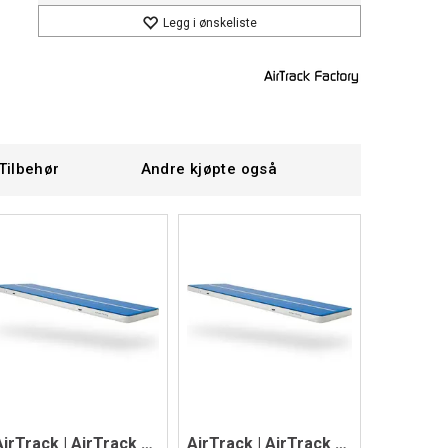
Legg i ønskeliste
Tilbehør
Andre kjøpte også
AirTrack | AirTrack P2
AirTrack | AirTrack P2