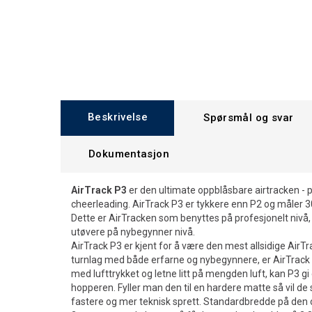
Beskrivelse
Spørsmål og svar
Dokumentasjon
AirTrack P3
er den ultimate oppblåsbare airtracken - per
cheerleading. AirTrack P3 er tykkere enn P2 og måler 3
Dette er AirTracken som benyttes på profesjonelt nivå,
utøvere på nybegynner nivå.
AirTrack P3 er kjent for å være den mest allsidige AirT
turnlag med både erfarne og nybegynnere, er AirTrack 
med lufttrykket og letne litt på mengden luft, kan P3 gi 
hopperen. Fyller man den til en hardere matte så vil d
fastere og mer teknisk sprett. Standardbredde på den