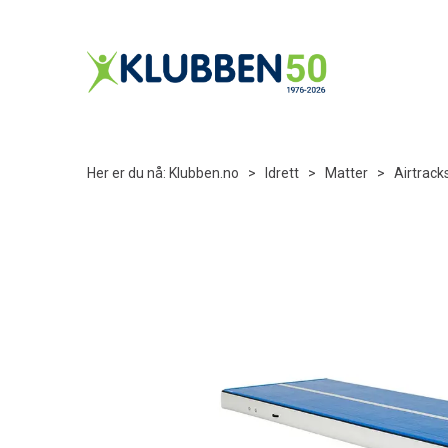
Her er du nå:
Klubben.no
>
Idrett
>
Matter
>
Airtrack