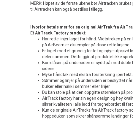
MERK: I løpet av de første ukene bør Airtracken brukes
til Airtracken kan også bestilles i tillegg.
Hvorfor betale mer for en original AirTrak fra AirTr
Et AirTrack Factory produkt:
Har rette linjer laget for hånd. Midtstreken på e
på AirBeam er eksempler på disse rette linjene.
Er laget med et grundig testet og nøye utprøvd lim
deler sammen. Dette gjør at produktet ikke spr
Borrelåsen på undersiden er sydd på med doble ka
sidene.
Myke håndtak med ekstra forsterkning i perfekt 
Sømmer og linjer på undersiden er beskyttet når A
bulker eller hakk i sømmer eller linjer.
Du kan stole på at den oppgitte størrelsen på p
AirTrack factory har sin egen design og høy kval
sikrer kvaliteten i alle ledd fra tegnebordet til fer
Kun de originale AirTracks fra AirTrack factory 
hoppeduken som sikrer skånsomme landinger fo