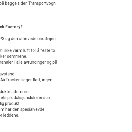
 på begge sider. Transportvogn
ack Factory?
n P3 og den uthevede midtlinjen
, ikke varm luft for å feste to
ekker sømmene.
naler, i alle avrundinger og på
avstand.
irTracken ligger flatt, ingen
roduktet stemmer.
itets produksjonslokaler som
dig produkt.
som har den spesialvevde
r leddene.