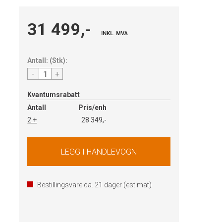
31 499,-
INKL. MVA
Antall:
(
Stk
):
-
+
Kvantumsrabatt
Antall
Pris/enh
2 +
28 349,-
Bestillingsvare ca.
21
dager (estimat)