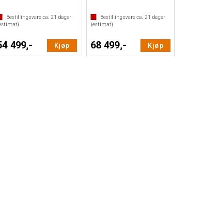
Bestillingsvare ca.
21
dager
Bestillingsvare ca.
21
dager
estimat)
(estimat)
54 499,-
68 499,-
Kjøp
Kjøp