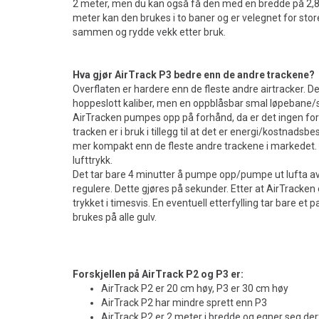
2 meter, men du kan også få den med en bredde på 2,8
meter kan den brukes i to baner og er velegnet for store 
sammen og rydde vekk etter bruk.
Hva gjør AirTrack P3 bedre enn de andre trackene?
Overflaten er hardere enn de fleste andre airtracker. D
hoppeslott kaliber, men en oppblåsbar smal løpebane/sv
AirTracken pumpes opp på forhånd, da er det ingen for
tracken er i bruk i tillegg til at det er energi/kostnadsb
mer kompakt enn de fleste andre trackene i markedet. 
lufttrykk.
Det tar bare 4 minutter å pumpe opp/pumpe ut lufta av 
regulere. Dette gjøres på sekunder. Etter at AirTracken
trykket i timesvis. En eventuell etterfylling tar bare et
brukes på alle gulv.
Forskjellen på AirTrack P2 og P3 er:
AirTrack P2 er 20 cm høy, P3 er 30 cm høy
AirTrack P2 har mindre sprett enn P3
AirTrack P2 er 2 meter i bredde og egner seg de