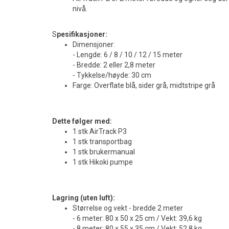
nivå.
S
pesifikasjoner:
Dimensjoner:
- Lengde: 6 / 8 / 10 / 12 / 15 meter
- Bredde: 2 eller 2,8 meter
- Tykkelse/høyde: 30 cm
Farge: Overflate blå, sider grå, midtstripe grå
Dette følger med:
1 stk AirTrack P3
1 stk transportbag
1 stk brukermanual
1 stk Hikoki pumpe
Lagring (uten luft):
Størrelse og vekt - bredde 2 meter
- 6 meter: 80 x 50 x 25 cm / Vekt: 39,6 kg
- 8 meter: 80 x 55 x 35 cm / Vekt: 52,8 kg