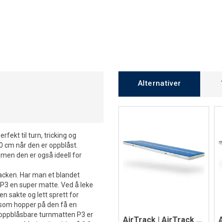
Alternativer
fekt til turn, tricking og
0 cm når den er oppblåst.
 men den er også ideell for
racken. Har man et blandet
P3 en super matte. Ved å leke
en sakte og lett sprett for
e som hopper på den få en
 oppblåsbare turnmatten P3 er
AirTrack | AirTrack P2