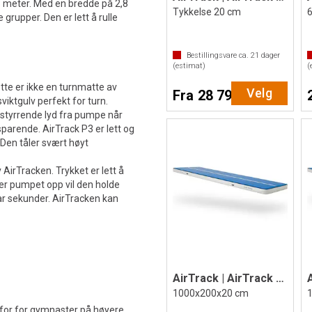
 meter. Med en bredde på 2,8
Tykkelse 20 cm
grupper. Den er lett å rulle
Bestillingsvare ca.
21
dager
(estimat)
(
ette er ikke en turnmatte av
Velg
Fra 28 799,-
iktgulv perfekt for turn.
styrrende lyd fra pumpe når
esparende. AirTrack P3 er lett og
Den tåler svært høyt
AirTracken. Trykket er lett å
 er pumpet opp vil den holde
 par sekunder. AirTracken kan
AirTrack | AirTrack P2
1000x200x20 cm
rfor for gymnaster på høyere