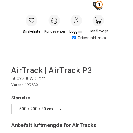
1
Handlevogn
Logg inn
Priser inkl. mva.
AirTrack | AirTrack P3
600x200x30 cm
Varenr:
199630
Størrelse
600 x 200 x 30 cm
Anbefalt luftmengde for AirTracks