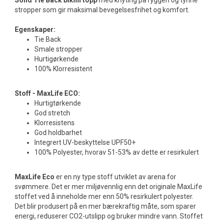
Solid Tie Back bikini topp
med knyting på ryggen og tynne
stropper som gir maksimal bevegelsesfrihet og komfort.
Egenskaper:
Tie Back
Smale stropper
Hurtigørkende
100% Klorresistent
Stoff - MaxLife ECO:
Hurtigtørkende
God stretch
Klorresistens
God holdbarhet
Integrert UV-beskyttelse UPF50+
100% Polyester, hvorav 51-53% av dette er resirkulert
MaxLife Eco
er en ny type stoff utviklet av arena for
svømmere. Det er mer miljøvennlig enn det originale MaxLife
stoffet ved å inneholde mer enn 50% resirkulert polyester.
Det blir produsert på en mer bærekraftig måte, som sparer
energi, reduserer CO2-utslipp og bruker mindre vann. Stoffet