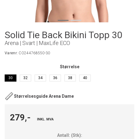
Solid Tie Back Bikini Topp 30
Arena | Svart | MaxLife ECO
Varenr:
CO244768550-30
Størrelse
30
32
34
36
38
40
Størrelsesguide Arena Dame
279,-
INKL. MVA
Antall:
(
Stk
):