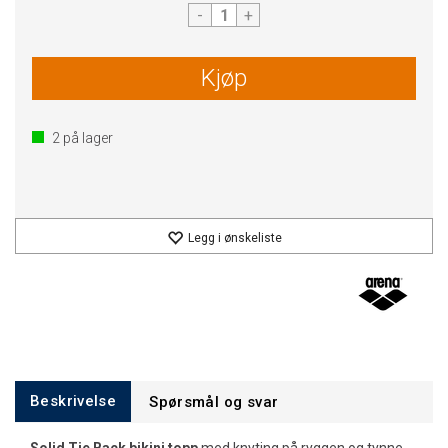
-
+
Kjøp
2
på lager
Legg i ønskeliste
Beskrivelse
Spørsmål og svar