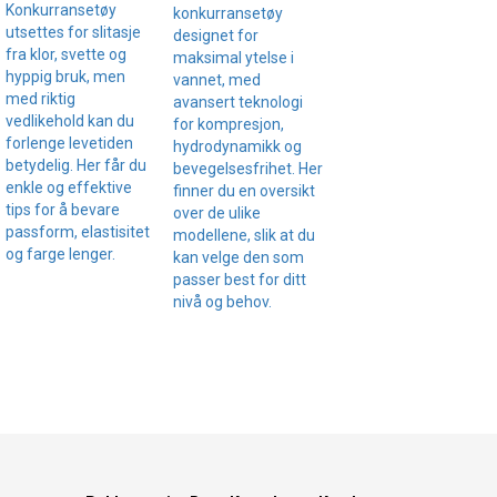
Konkurransetøy
konkurransetøy
utsettes for slitasje
designet for
fra klor, svette og
maksimal ytelse i
hyppig bruk, men
vannet, med
med riktig
avansert teknologi
vedlikehold kan du
for kompresjon,
forlenge levetiden
hydrodynamikk og
betydelig. Her får du
bevegelsesfrihet. Her
enkle og effektive
finner du en oversikt
tips for å bevare
over de ulike
passform, elastisitet
modellene, slik at du
og farge lenger.
kan velge den som
passer best for ditt
nivå og behov.