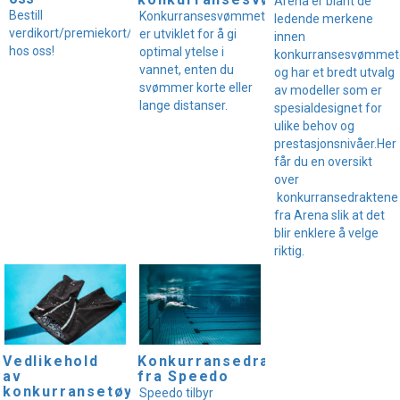
Arena er blant de
Bestill
Konkurransesvømmetøy
ledende merkene
verdikort/premiekort/gavekort
er utviklet for å gi
innen
hos oss!
optimal ytelse i
konkurransesvømmet
vannet, enten du
og har et bredt utvalg
svømmer korte eller
av modeller som er
lange distanser.
spesialdesignet for
ulike behov og
prestasjonsnivåer.Her
får du en oversikt
over
konkurransedraktene
fra Arena slik at det
blir enklere å velge
riktig.
Vedlikehold
Konkurransedrakter
av
fra Speedo
konkurransetøy
Speedo tilbyr