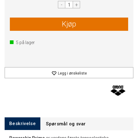
-
+
Kjøp
5
på lager
Legg i ønskeliste
Beskrivelse
Spørsmål og svar