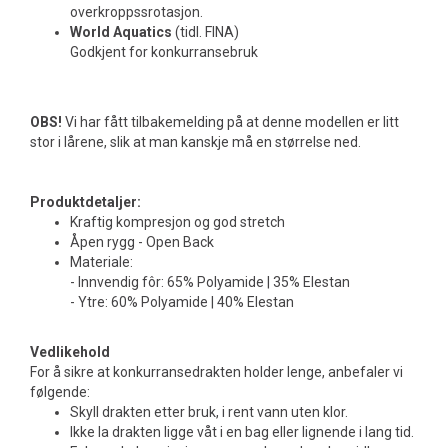
overkroppssrotasjon.
World Aquatics
(tidl. FINA)
Godkjent for konkurransebruk
OBS!
Vi har fått tilbakemelding på at denne modellen er litt
stor i lårene, slik at man kanskje må en størrelse ned.
Produktdetaljer:
Kraftig kompresjon og god stretch
Åpen rygg - Open Back
Materiale:
- Innvendig fôr: 65% Polyamide | 35% Elestan
- Ytre: 60% Polyamide | 40% Elestan
Vedlikehold
For å sikre at konkurransedrakten holder lenge, anbefaler vi
følgende:
Skyll drakten etter bruk, i rent vann uten klor.
Ikke la drakten ligge våt i en bag eller lignende i lang tid.