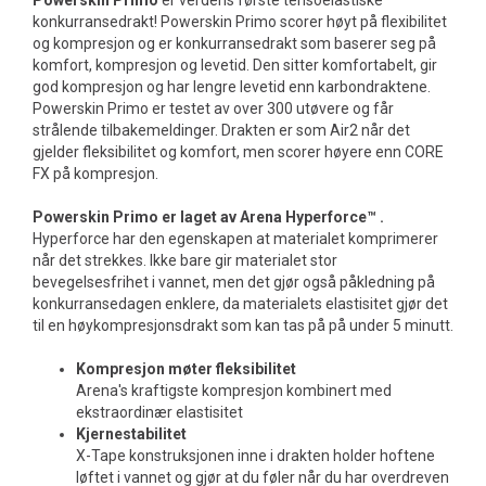
Powerskin Primo
er verdens første tensoelastiske
konkurransedrakt! Powerskin Primo scorer høyt på flexibilitet
og kompresjon og er konkurransedrakt som baserer seg på
komfort, kompresjon og levetid. Den sitter komfortabelt, gir
god kompresjon og har lengre levetid enn karbondraktene.
Powerskin Primo er testet av over 300 utøvere og får
strålende tilbakemeldinger. Drakten er som Air2 når det
gjelder fleksibilitet og komfort, men scorer høyere enn CORE
FX på kompresjon.
Powerskin Primo er laget av Arena Hyperforce™ .
Hyperforce har den egenskapen at materialet komprimerer
når det strekkes. Ikke bare gir materialet stor
bevegelsesfrihet i vannet, men det gjør også påkledning på
konkurransedagen enklere, da materialets elastisitet gjør det
til en høykompresjonsdrakt som kan tas på på under 5 minutt.
Kompresjon møter fleksibilitet
Arena's kraftigste kompresjon kombinert med
ekstraordinær elastisitet
Kjernestabilitet
X-Tape konstruksjonen inne i drakten holder hoftene
løftet i vannet og gjør at du føler når du har overdreven