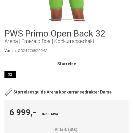
PWS Primo Open Back 32
Arena | Emerald Boa | Konkurransedrakt
Varenr:
CO247768200-32
Størrelse
32
Størrelsesguide Arena konkurransedrakter Dame
6 999,-
INKL. MVA
Antall:
(
Stk
):