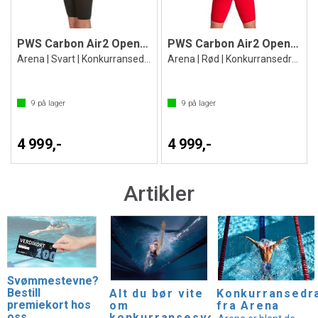
PWS Carbon Air2 Open Back
PWS Carbon Air2 Open Back
Arena | Svart | Konkurransedrakt
Arena | Rød | Konkurransedrakt
9
på lager
9
på lager
4 999,-
4 999,-
Artikler
Svømmestevne?
Bestill
Alt du bør vite
Konkurransedr
premiekort hos
om
fra Arena
oss
konkurransesvømmetøy