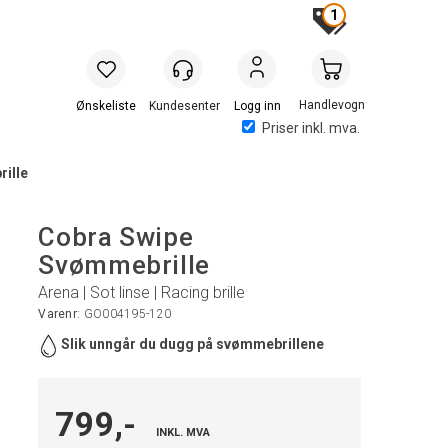
1
Handlevogn
Logg inn
Priser inkl. mva.
ille
Cobra Swipe
Svømmebrille
Arena | Sot linse | Racing brille
Varenr:
GO004195-120
Slik unngår du dugg på svømmebrillene
799,-
INKL. MVA