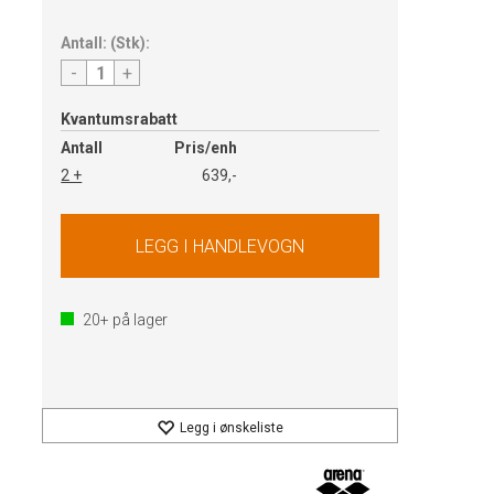
Antall:
(
Stk
):
-
+
Kvantumsrabatt
Antall
Pris/enh
2 +
639,-
20+
på lager
Legg i ønskeliste