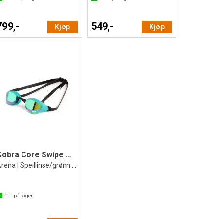
799,-
549,-
Kjøp
Kjøp
Cobra Core Swipe Mirror Svømmebrille
Arena | Speillinse/grønn | Racing brille
11
på lager