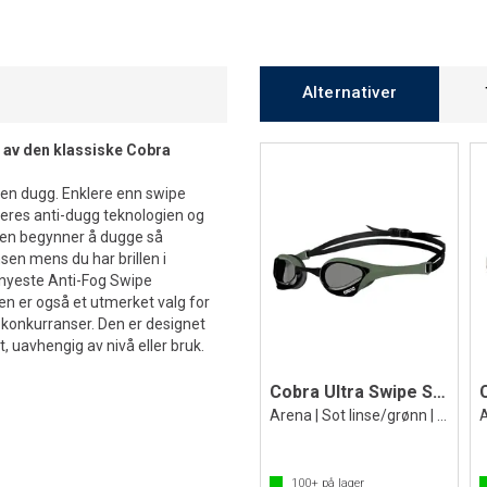
Alternativer
 av den klassiske Cobra
en dugg. Enklere enn swipe
iveres anti-dugg teknologien og
llen begynner å dugge så
sen mens du har brillen i
 nyeste Anti-Fog Swipe
en er også et utmerket valg for
i konkurranser. Den er designet
, uavhengig av nivå eller bruk.
Cobra Ultra Swipe Svømmebrille
Arena | Sot linse/grønn | Racing brille
100+
på lager