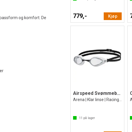
779,-
Kjøp
l passform og komfort. De
.
er
Airspeed Svømmebrille
Arena | Klar linse | Racing brille
11
på lager