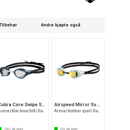
Tilbehør
Andre kjøpte også
Cobra Core Swipe Svømmebrille
Airspeed Mirror Svømmebrille
Arena | Klar linse/blå | Racing brille
Arena | Kobber speil | Racing brille
100+
på lager
20+
på lager