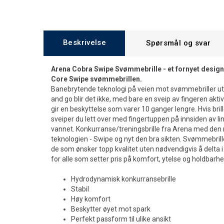
Beskrivelse
Spørsmål og svar
Arena Cobra Swipe Svømmebrille - et fornyet design
Core Swipe svømmebrillen.
Banebrytende teknologi på veien mot svømmebriller ut
and go blir det ikke, med bare en sveip av fingeren akt
gir en beskyttelse som varer 10 ganger lengre. Hvis bri
sveiper du lett over med fingertuppen på innsiden av lin
vannet. Konkurranse/treningsbrille fra Arena med den
teknologien - Swipe og nyt den bra sikten. Svømmebrill
de som ønsker topp kvalitet uten nødvendigvis å delta 
for alle som setter pris på komfort, ytelse og holdbarhet
Hydrodynamisk konkurransebrille
Stabil
Høy komfort
Beskytter øyet mot spark
Perfekt passform til ulike ansikt