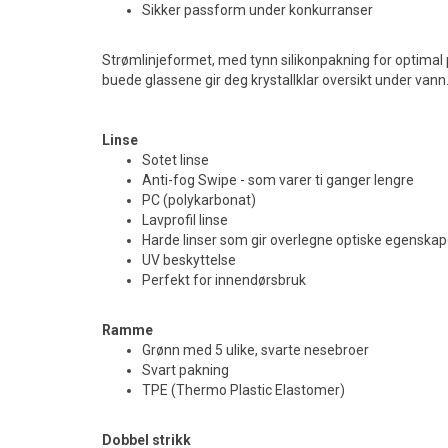
Sikker passform under konkurranser
Strømlinjeformet, med tynn silikonpakning for optima
buede glassene gir deg krystallklar oversikt under vann
Linse
Sotet linse
Anti-fog Swipe - som varer ti ganger lengre
PC (polykarbonat)
Lavprofil linse
Harde linser som gir overlegne optiske egenskap
UV beskyttelse
Perfekt for innendørsbruk
Ramme
Grønn med 5 ulike, svarte nesebroer
Svart pakning
TPE (Thermo Plastic Elastomer)
Dobbel strikk