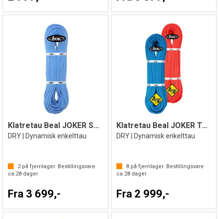
Klatretau Beal JOKER SOFT UC 9,1mm
Klatretau Beal JOKER Tau 9,1mm
DRY | Dynamisk enkelttau
DRY | Dynamisk enkelttau
2
på fjernlager. Bestillingsvare
8
på fjernlager. Bestillingsvare
ca.
28
dager
ca.
28
dager
Fra 3 699,-
Fra 2 999,-