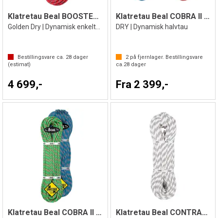
Klatretau Beal BOOSTER lll 9,7mmx70 m
Klatretau Beal COBRA ll 8,6mm
Golden Dry | Dynamisk enkelttau
DRY | Dynamisk halvtau
Bestillingsvare ca.
28
dager
2
på fjernlager. Bestillingsvare
(estimat)
ca.
28
dager
4 699,-
Fra 2 399,-
Klatretau Beal COBRA ll 8,6mm
Klatretau Beal CONTRACT 10,5mmx200m