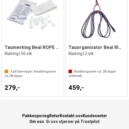
Taumerking Beal ROPE END KIT
Tauorganisator Beal RING'O
Klatring | 50 stk
Klatring | 2 stk
3
på fjernlager. Bestillingsvare
Bestillingsvare ca.
28
dager
ca.
28
dager
(estimat)
279,-
459,-
Pakkesporing
Retur
Kontakt oss
Kundesenter
Om oss
Gi oss stjerner på Trustpilot