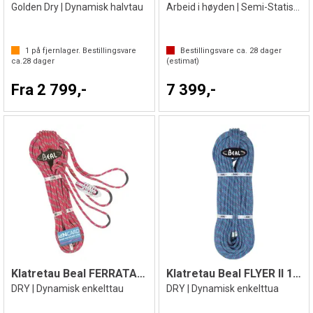
Golden Dry | Dynamisk halvtau
Arbeid i høyden | Semi-Statisk tau KL.A
1
på fjernlager. Bestillingsvare
Bestillingsvare ca.
28
dager
ca.
28
dager
(estimat)
Fra 2 799,-
7 399,-
Klatretau Beal FERRATA 9,4mmx28m
Klatretau Beal FLYER ll 10,2mm
DRY | Dynamisk enkelttau
DRY | Dynamisk enkelttua