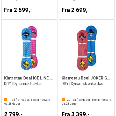
Fra 2 699,-
Fra 2 699,-
Klatretau Beal ICE LINE 8,1mmx60m
Klatretau Beal JOKER GOLDEN 9,1mm
DRY | Dynamisk halvtau
DRY | Dynamisk enkelttau
1
på fjernlager. Bestillingsvare
20+
på fjernlager. Bestillingsvare
ca.
28
dager
ca.
28
dager
2 799,-
Fra 3 399,-