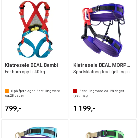
Klatresele BEAL Bambi
Klatresele BEAL MORPHEUS
For barn opp til 40 kg
Sportsklatring,trad-fjell- og isklatring
6
på fjernlager. Bestillingsvare
Bestillingsvare ca.
28
dager
ca.
28
dager
(estimat)
799,-
1 199,-