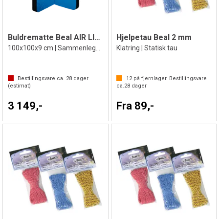
Buldrematte Beal AIR LIGHT
Hjelpetau Beal 2 mm
100x100x9 cm | Sammenleggbar
Klatring | Statisk tau
Bestillingsvare ca.
28
dager
12
på fjernlager. Bestillingsvare
(estimat)
ca.
28
dager
3 149,-
Fra 89,-