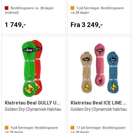
Bestillingsvare ca.
28
dager
5
på fjernlager. Bestillingsvare
(estimat)
ca.
28
dager
1 749,-
Fra 3 249,-
Klatretau Beal GULLY Unicore 7,3mm
Klatretau Beal ICE LINE 8,1mm
Golden Dry | Dynamisk Halvtau
Golden Dry | Dynamisk halvtau
9
på fjernlager. Bestillingsvare
17
på fjernlager. Bestillingsvare
ca.
28
dager
ca.
28
dager