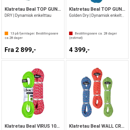
Klatretau Beal TOP GUN ll 10,5mm
Klatretau Beal TOP GUN ll 10.5mm
DRY | Dynamisk enkelttau
Golden Dry | Dynamisk enkelttau
13
på fjernlager. Bestillingsvare
Bestillingsvare ca.
28
dager
ca.
28
dager
(estimat)
Fra 2 899,-
4 399,-
Klatretau Beal VIRUS 10mm
Klatretau Beal WALL CRUISER 9,6mm