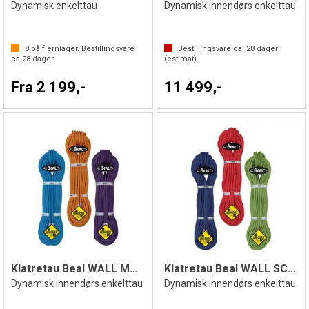
Dynamisk enkelttau
Dynamisk innendørs enkelttau
8
på fjernlager. Bestillingsvare
Bestillingsvare ca.
28
dager
ca.
28
dager
(estimat)
Fra 2 199,-
11 499,-
Klatretau Beal WALL MASTER 6 10,5mm
Klatretau Beal WALL SCHOOL 10,2mm
Dynamisk innendørs enkelttau
Dynamisk innendørs enkelttau