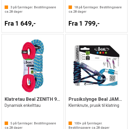
3
på fjernlager. Bestillingsvare
18
på fjernlager. Bestillingsvare
ca.
28
dager
ca.
28
dager
Fra 1 649,-
Fra 1 799,-
Klatretau Beal ZENITH 9,5mm
Prusikslynge Beal JAMMY
Dynamisk enkelttau
Klemknute, prusik til klatring
5
på fjernlager. Bestillingsvare
100+
på fjernlager.
ca.
28
dager
Bestillingsvare ca.
28
dager