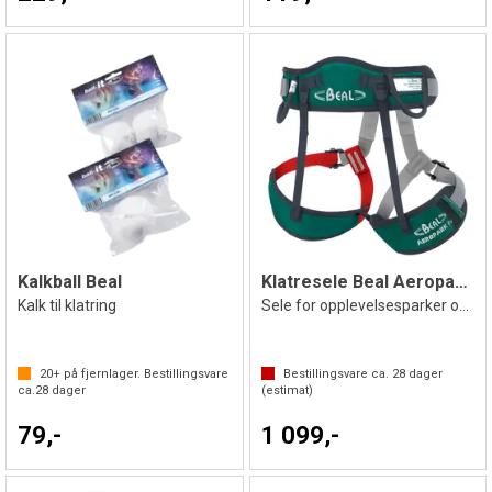
Kalkball Beal
Klatresele Beal Aeropark IV
Kalk til klatring
Sele for opplevelsesparker og grupper
20+
på fjernlager. Bestillingsvare
Bestillingsvare ca.
28
dager
ca.
28
dager
(estimat)
79,-
1 099,-