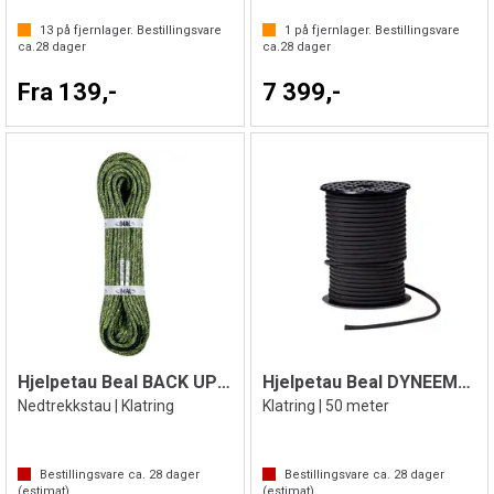
13
på fjernlager. Bestillingsvare
1
på fjernlager. Bestillingsvare
ca.
28
dager
ca.
28
dager
Fra 139,-
7 399,-
Hjelpetau Beal BACK UP LINE 5 mm
Hjelpetau Beal DYNEEMA 5,5mmx50m
Nedtrekkstau | Klatring
Klatring | 50 meter
Bestillingsvare ca.
28
dager
Bestillingsvare ca.
28
dager
(estimat)
(estimat)