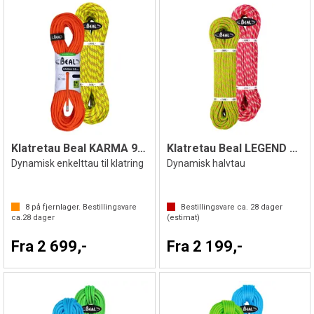
Klatretau Beal KARMA 9,8mm
Klatretau Beal LEGEND 8,3mm
Dynamisk enkelttau til klatring
Dynamisk halvtau
8
på fjernlager. Bestillingsvare
Bestillingsvare ca.
28
dager
ca.
28
dager
(estimat)
Fra 2 699,-
Fra 2 199,-