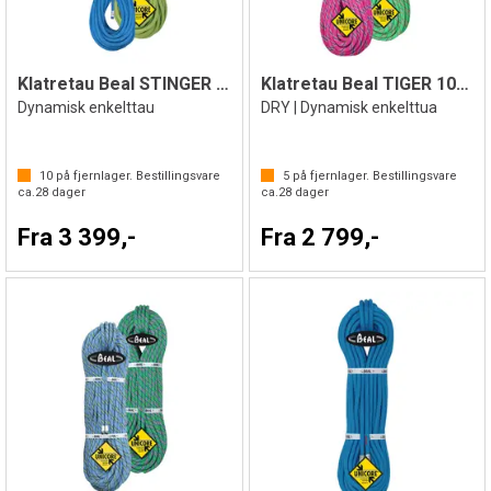
Klatretau Beal STINGER lll 9,4mm
Klatretau Beal TIGER 10mm
Dynamisk enkelttau
DRY | Dynamisk enkelttua
10
på fjernlager. Bestillingsvare
5
på fjernlager. Bestillingsvare
ca.
28
dager
ca.
28
dager
Fra 3 399,-
Fra 2 799,-