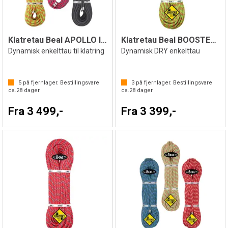
Klatretau Beal APOLLO ll 11mm
Klatretau Beal BOOSTER lll 9,7mm
Dynamisk enkelttau til klatring
Dynamisk DRY enkelttau
5
på fjernlager. Bestillingsvare
3
på fjernlager. Bestillingsvare
ca.
28
dager
ca.
28
dager
Fra 3 499,-
Fra 3 399,-