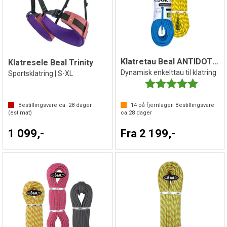
Klatretau Beal ANTIDOTE 10,2mm
Klatresele Beal Trinity
Dynamisk enkelttau til klatring
Sportsklatring | S-XL
Karakter:
5.0 av 5 
Bestillingsvare ca.
28
dager
14
på fjernlager. Bestillingsvare
(estimat)
ca.
28
dager
1 099,-
Fra 2 199,-