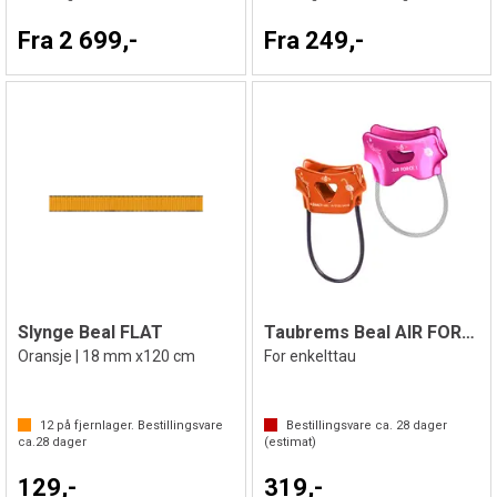
Fra 2 699,-
Fra 249,-
Slynge Beal FLAT
Taubrems Beal AIR FORCE 1
Oransje | 18 mm x120 cm
For enkelttau
12
på fjernlager. Bestillingsvare
Bestillingsvare ca.
28
dager
ca.
28
dager
(estimat)
129,-
319,-