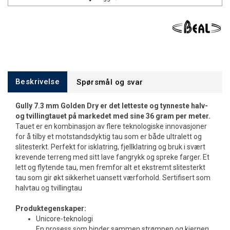
Beskrivelse
Spørsmål og svar
Gully 7.3 mm Golden Dry er det letteste og tynneste halv-
og tvillingtauet på markedet med sine 36 gram per meter.
Tauet er en kombinasjon av flere teknologiske innovasjoner
for å tilby et motstandsdyktig tau som er både ultralett og
slitesterkt. Perfekt for isklatring, fjellklatring og bruk i svært
krevende terreng med sitt lave fangrykk og spreke farger. Et
lett og flytende tau, men fremfor alt et ekstremt slitesterkt
tau som gir økt sikkerhet uansett værforhold. Sertifisert som
halvtau og tvillingtau
Produktegenskaper:
Unicore-teknologi
En prosess som binder sammen strømpen og kjernen