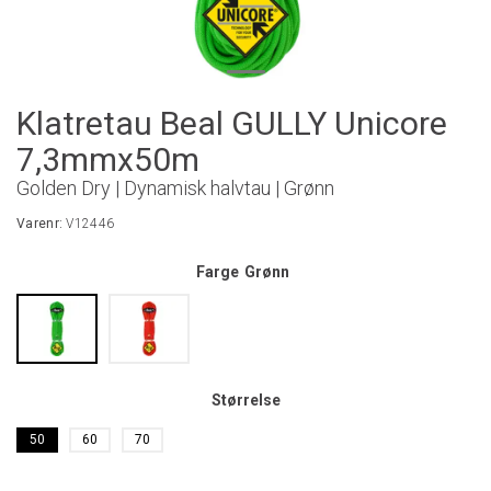
Klatretau Beal GULLY Unicore
7,3mmx50m
Golden Dry | Dynamisk halvtau | Grønn
Varenr:
V12446
Farge
Grønn
Størrelse
50
60
70