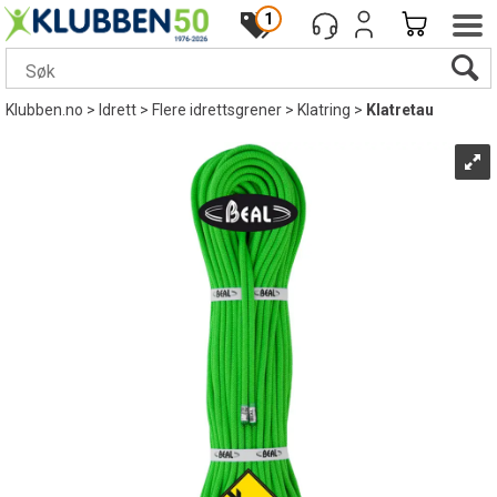
1
Klubben.no
>
Idrett
>
Flere idrettsgrener
>
Klatring
>
Klatretau