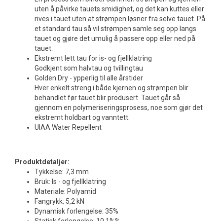
uten å påvirke tauets smidighet, og det kan kuttes eller
rives i tauet uten at strømpen løsner fra selve tauet. På
et standard tau så vil strømpen samle seg opp langs
tauet og gjøre det umulig å passere opp eller ned på
tauet.
Ekstremt lett tau for is- og fjellklatring
Godkjent som halvtau og tvillingtau
Golden Dry - ypperlig til alle årstider
Hver enkelt streng i både kjernen og strømpen blir
behandlet før tauet blir produsert. Tauet går så
gjennom en polymeriseringsprosess, noe som gjør det
ekstremt holdbart og vanntett.
UIAA Water Repellent
Produktdetaljer:
Tykkelse: 7,3 mm
Bruk: Is - og fjellklatring
Materiale: Polyamid
Fangrykk: 5,2 kN
Dynamisk forlengelse: 35%