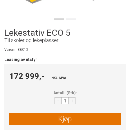
Lekestativ ECO 5
Til skoler og lekeplasser
Varenr:
B8012
Leasing av utstyr
172 999,-
INKL. MVA
Antall:
(
Stk
):
-
+
Kjøp