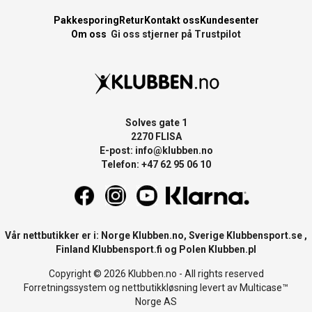
Pakkesporing
Retur
Kontakt oss
Kundesenter
Om oss
Gi oss stjerner på Trustpilot
Solves gate 1
2270 FLISA
E-post:
info@klubben.no
Telefon: +47 62 95 06 10
Vår nettbutikker er i: Norge
Klubben.no
, Sverige
Klubbensport.se
,
Finland
Klubbensport.fi
og Polen
Klubben.pl
Copyright © 2026 Klubben.no - All rights reserved
Forretningssystem
og
nettbutikkløsning
levert av
Multicase™
Norge AS