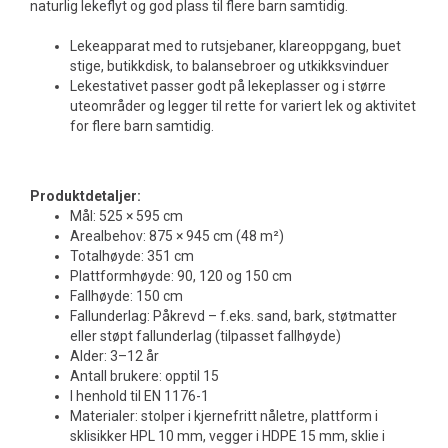
naturlig lekeflyt og god plass til flere barn samtidig.
Lekeapparat med to rutsjebaner, klareoppgang, buet
stige, butikkdisk, to balansebroer og utkikksvinduer
Lekestativet passer godt på lekeplasser og i større
uteområder og legger til rette for variert lek og aktivitet
for flere barn samtidig.
Produktdetaljer:
Mål: 525 × 595 cm
Arealbehov: 875 × 945 cm (48 m²)
Totalhøyde: 351 cm
Plattformhøyde: 90, 120 og 150 cm
Fallhøyde: 150 cm
Fallunderlag: Påkrevd – f.eks. sand, bark, støtmatter
eller støpt fallunderlag (tilpasset fallhøyde)
Alder: 3–12 år
Antall brukere: opptil 15
I henhold til EN 1176-1
Materialer: stolper i kjernefritt nåletre, plattform i
sklisikker HPL 10 mm, vegger i HDPE 15 mm, sklie i