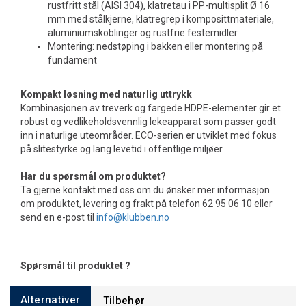
rustfritt stål (AISI 304), klatretau i PP-multisplit Ø 16
mm med stålkjerne, klatregrep i komposittmateriale,
aluminiumskoblinger og rustfrie festemidler
Montering: nedstøping i bakken eller montering på
fundament
Kompakt løsning med naturlig uttrykk
Kombinasjonen av treverk og fargede HDPE-elementer gir et
robust og vedlikeholdsvennlig lekeapparat som passer godt
inn i naturlige uteområder. ECO-serien er utviklet med fokus
på slitestyrke og lang levetid i offentlige miljøer.
Har du spørsmål om produktet?
Ta gjerne kontakt med oss om du ønsker mer informasjon
om produktet, levering og frakt på telefon 62 95 06 10 eller
send en e-post til
info@klubben.no
Spørsmål til produktet ?
Alternativer
Tilbehør