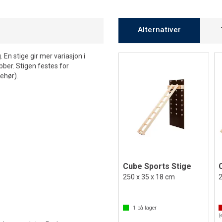
Alternativer
. En stige gir mer variasjon i
bber. Stigen festes for
ehør).
Cube Sports Stige
250 x 35 x 18 cm
2
1
på lager
(