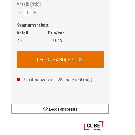
Antall:
(
Stk
):
-
+
Kvantumsrabatt
Antall
Pris/enh
2 +
7 649,-
Bestillingsvare ca.
28
dager (estimat)
Legg i ønskeliste