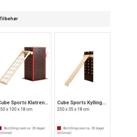
Tilbehør
Cube Sports Klatrenett
Cube Sports Kyllingstige
50 x 100 x 18 cm
250 x 35 x 18 cm
Bestillingsvare ca.
28
dager
Bestillingsvare ca.
28
dager
estimat)
(estimat)