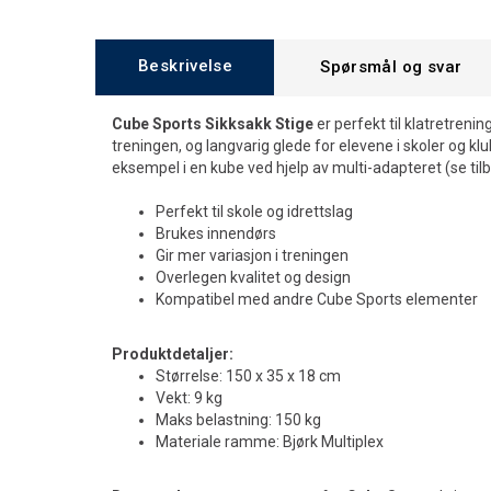
Beskrivelse
Spørsmål og svar
Cube Sports Sikksakk Stige
er perfekt til klatretrening
treningen, og langvarig glede for elevene i skoler og klu
eksempel i en kube ved hjelp av multi-adapteret (se tilb
Perfekt til skole og idrettslag
Brukes innendørs
Gir mer variasjon i treningen
Overlegen kvalitet og design
Kompatibel med andre Cube Sports elementer
Produktdetaljer:
Størrelse: 150 x 35 x 18 cm
Vekt: 9 kg
Maks belastning: 150 kg
Materiale ramme: Bjørk Multiplex