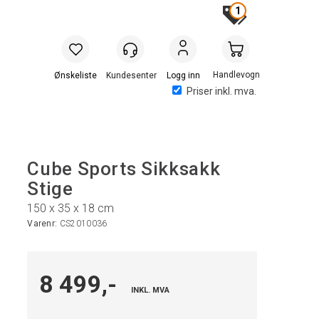
1
Handlevogn
Logg inn
Priser inkl. mva.
Cube Sports Sikksakk
Stige
150 x 35 x 18 cm
Varenr:
CS2010036
8 499,-
INKL. MVA