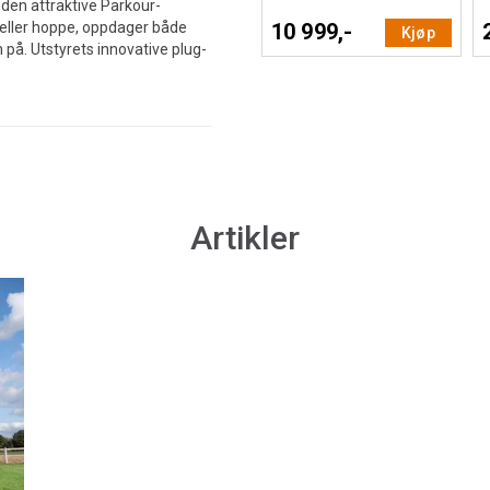
 den attraktive Parkour-
re eller hoppe, oppdager både
10 999,-
Kjøp
å. Utstyrets innovative plug-
Artikler