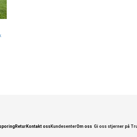
i
k
sporing
Retur
Kontakt oss
Kundesenter
Om oss
Gi oss stjerner på Tr