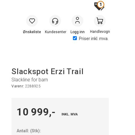
1
Handlevogn
Logg inn
Priser inkl. mva.
Slackspot Erzi Trail
Slackline for barn
Varenr:
2288925
10 999,-
INKL. MVA
Antall:
(
Stk
):