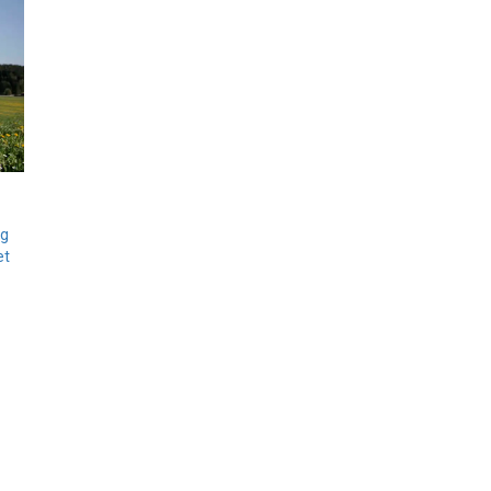
ig
et