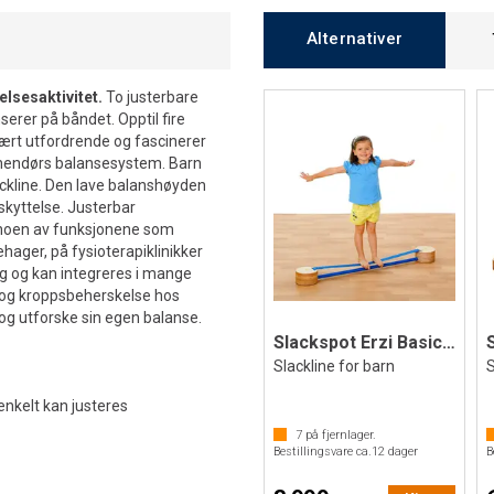
Alternativer
elsesaktivitet.
To justerbare
erer på båndet. Opptil fire
vært utfordrende og fascinerer
 innendørs balansesystem. Barn
lackline. Den lave balanshøyden
skyttelse. Justerbar
 noen av funksjonene som
hager, på fysioterapiklinikker
ng og kan integreres i mange
 og kroppsbeherskelse hos
 og utforske sin egen balanse.
Slackspot Erzi Basic slackline
Slackline for barn
S
enkelt kan justeres
7
på fjernlager.
Bestillingsvare ca.
12
dager
B