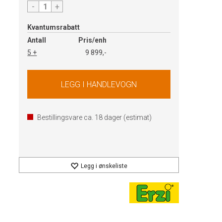
-
+
Kvantumsrabatt
Antall
Pris/enh
5 +
9 899,-
Bestillingsvare ca.
18
dager (estimat)
Legg i ønskeliste