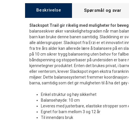
Beskrivelse
Spørsmål og svar
Slackspot Trail gir rikelig med muligheter for beveg
balanseskiver øker vanskelighetsgraden når man balans
barn kan bruke denne banen samtidig. Slacklining er s
alle aldersgrupper. Slackspot fra Erzi er et innovativt
fra tre års alder kan allerede lære å balansere på en s
på 10 cm sikrer trygg balansering uten behov for fallbe
båndspenning og stopperbaser på undersiden er bare
kjennetegner produktet. Enten det brukes privat, i barne
eller venterom, krever Slackspot ingen ekstra forankri
miljøer. Dette balansesystemet fremmer koordinasjon
barna, samtidig som det gir muligheten til å ha det gøy
Enkel struktur og høy sikkerhet
Balansehøyde: 10 cm
Leveres med justerbare, elastiske stropper som 
Egnet for barn mellom 3 og 12 år
Til innendørs bruk