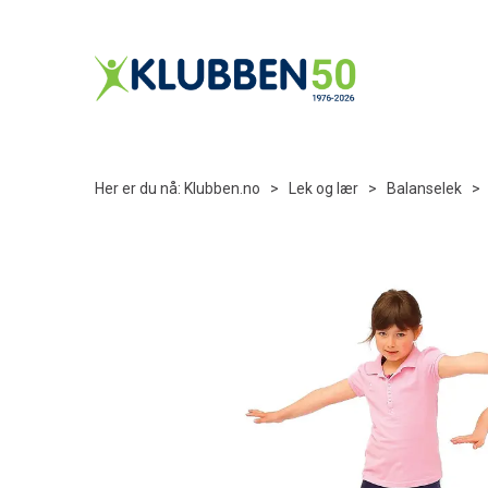
Her er du nå:
Klubben.no
>
Lek og lær
>
Balanselek
>