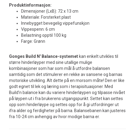
Produktinformasjon:
Dimensjoner (LxB): 72 x 13 cm
Materiale: Forsterket plast
Innebygget bevegelig vippefunskjon
Vippespenn: 6 cm
Belastning opptil 100 kg
Farge: Grønn
Gonges Build N' Balance-systemet
kan enkelt utvikles til
større hinderløyper med sine utallige mulige
kombinasjoner som har som mål å utfordre balansen
samtidig som det stimulerer en rekke av sansene og barnas
motoriske utvikling. Alt dette på en morsom måte! Den er like
godt egnet til lek og læring som i terapisituasjoner. Med
Build’n balance kan du variere hinderløypen og tilpasse nivået
på løypen ut i fra brukerens utgangspunkt. Settet kan settes
opp som hinderløype og settes opp for å gi utfordringer ut
ifra alder og ferdigheter på barna. Balansebanen kan justeres
fra 10-24 cm avhengig av hvor modige barna er.