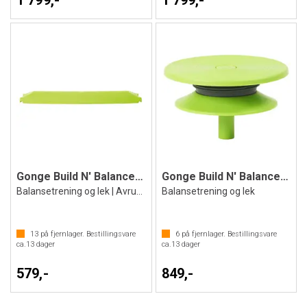
1 799,-
1 799,-
Gonge Build N' Balance | Balanseplanke
Gonge Build N' Balance | Vippeskive
Balansetrening og lek | Avrundet
Balansetrening og lek
13
på fjernlager. Bestillingsvare
6
på fjernlager. Bestillingsvare
ca.
13
dager
ca.
13
dager
579,-
849,-