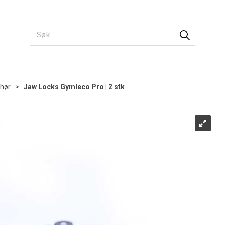
ehør
>
Jaw Locks Gymleco Pro | 2 stk