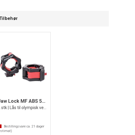
Tilbehør
Jaw Lock MF ABS 50 mm
2 stk | Lås til olympisk vektstang
Bestillingsvare ca.
21
dager
estimat)