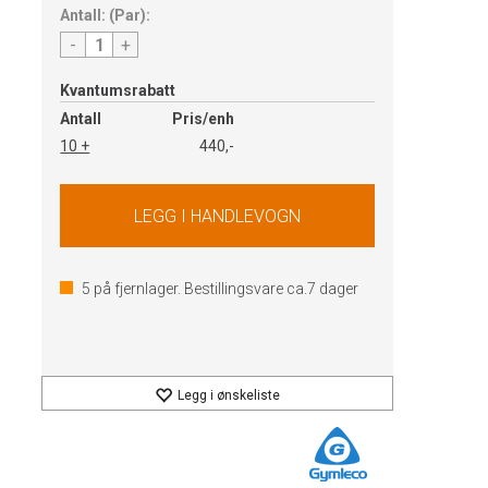
Antall:
(
Par
):
-
+
Kvantumsrabatt
Antall
Pris/enh
10 +
440,-
5
på fjernlager. Bestillingsvare ca.
7
dager
Legg i ønskeliste