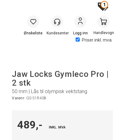
1
Handlevogn
Logg inn
Priser inkl. mva.
Jaw Locks Gymleco Pro |
2 stk
50 mm | Lås til olympisk vektstang
Varenr:
GS-51R408
489,-
INKL. MVA