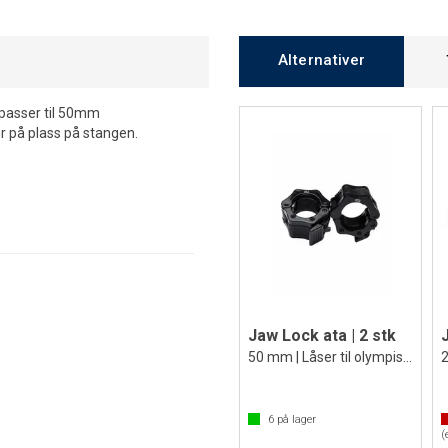
Alternativer
g passer til 50mm
r på plass på stangen.
Jaw Lock ata | 2 stk
50 mm | Låser til olympisk vektstang
6
på lager
(