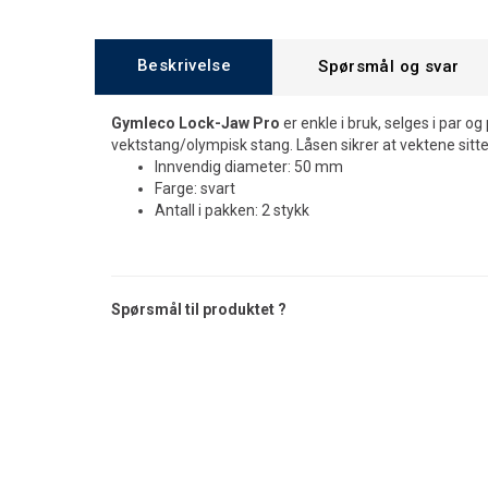
Beskrivelse
Spørsmål og svar
Gymleco Lock-Jaw Pro
er enkle i bruk, selges i par o
vektstang/olympisk stang. Låsen sikrer at vektene sitte
Innvendig diameter: 50 mm
Farge: svart
Antall i pakken: 2 stykk
Spørsmål til produktet ?