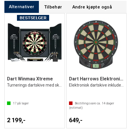
Alternativer
Tilbehør
Andre kjøpte også
Dart Winmau Xtreme
Dart Harrows Elektronisk Electro 3
Turnerings dartskive med skap og piler
Elektronisk dartskive inkludert 6 piler
17
på lager
Bestillingsvare ca.
14
dager
(estimat)
2 199,-
649,-