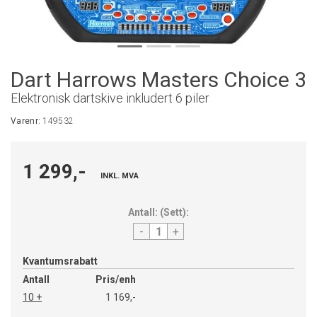
Dart Harrows Masters Choice 3
Elektronisk dartskive inkludert 6 piler
Varenr:
149532
1 299,-
INKL. MVA
Antall:
(
Sett
):
-
+
Kvantumsrabatt
Antall
Pris/enh
10 +
1 169,-