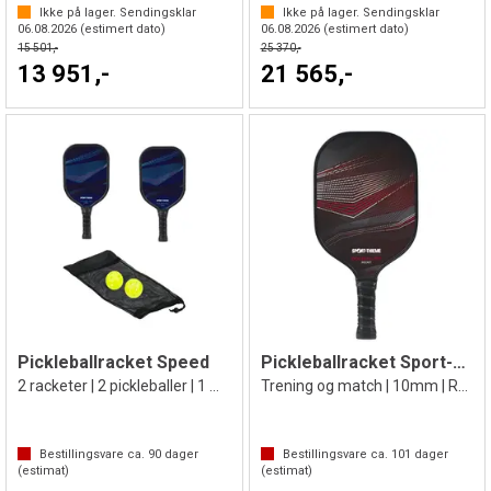
Ikke på lager. Sendingsklar
Ikke på lager. Sendingsklar
06.08.2026
(estimert dato)
06.08.2026
(estimert dato)
15 501,-
25 370,-
13 951,-
21 565,-
Pickleballracket Speed
Pickleballracket Sport-Thieme Rocket
2 racketer | 2 pickleballer | 1 meshbag
Trening og match | 10mm | Rød/Svart
Bestillingsvare ca.
90
dager
Bestillingsvare ca.
101
dager
(estimat)
(estimat)