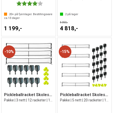
Karakter:
4.0 av 5 mulige
20+
på fjernlager. Bestillingsvare
2
på lager
ca.
13
dager
5 353,-
1 199,-
4 818,-
10%
15%
Pickleballracket Skolesett
Pickleballracket Skolesett
Pakke | 3 nett | 12 racketer | 12 baller
Pakke | 5 nett | 20 racketer | 15 baller