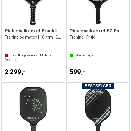
Pickleballracket Franklin Tour Dynasty
Pickleballracket FZ Forza Classic P100
Trening og match | 16 mm | Grå
Trening | Fritid
Bestillingsvare ca.
14
dager
20+
på lager
(estimat)
2 299,-
599,-