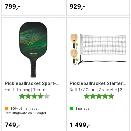
799,-
929,-
Pickleballracket Sport-Thieme XSpace
Pickleballracket Startersett
Fritid | Trening | 10mm
Nett 1/2 Court | 2 racketer | 2 baller
Karakter:
4.0 av 5 mulige
Karakter:
5.0 av 5 
100+
på fjernlager.
1
på lager
Bestillingsvare ca.
13
dager
749,-
1 499,-