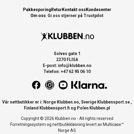
Pakkesporing
Retur
Kontakt oss
Kundesenter
Om oss
Gi oss stjerner på Trustpilot
Solves gate 1
2270 FLISA
E-post:
info@klubben.no
Telefon: +47 62 95 06 10
Vår nettbutikker er i: Norge
Klubben.no
, Sverige
Klubbensport.se
,
Finland
Klubbensport.fi
og Polen
Klubben.pl
Copyright © 2026 Klubben.no - All rights reserved
Forretningssystem
og
nettbutikkløsning
levert av
Multicase™
Norge AS