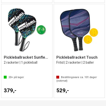
Pickleballracket Sunflex for barn
Pickleballracket Touch
2 racketer | 1 pickleball
Fritid | 2 racketer | 2 baller
20+
på lager
Bestillingsvare ca.
101
dager
(estimat)
379,-
529,-