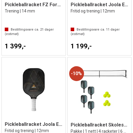
Pickleballracket FZ Forza Intensity 1000
Pickleballracket Joola Essentials Blå
Trening | 14 mm
Fritid og trening | 12mm
Bestillingsvare ca.
21
dager
Bestillingsvare ca.
11
dager
(estimat)
(estimat)
1 399,-
1 199,-
10%
Pickleballracket Joola Essentials Svart
Pickleballracket Skolesett
Fritid og trening | 12mm
Pakke | 1 nett | 4 racketer | 6 baller