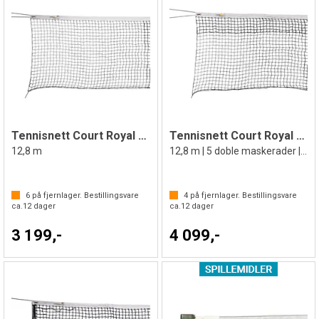
Tennisnett Court Royal Basic
Tennisnett Court Royal Double Row
12,8 m
12,8 m | 5 doble maskerader | DIN 1510
6
på fjernlager. Bestillingsvare
4
på fjernlager. Bestillingsvare
ca.
12
dager
ca.
12
dager
3 199,-
4 099,-