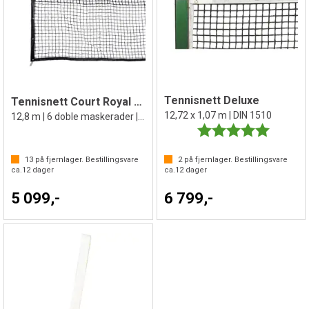
Tennisnett Deluxe
Tennisnett Court Royal Double Row
12,72 x 1,07 m | DIN 1510
12,8 m | 6 doble maskerader | kantbånd
Karakter:
5.0 av 5 
13
på fjernlager. Bestillingsvare
2
på fjernlager. Bestillingsvare
ca.
12
dager
ca.
12
dager
5 099,-
6 799,-