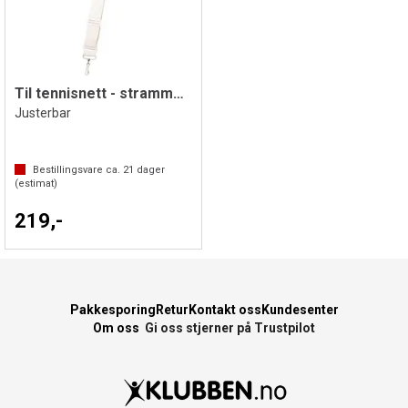
Til tennisnett - strammebånd
Justerbar
Bestillingsvare ca.
21
dager
(estimat)
219,-
Pakkesporing
Retur
Kontakt oss
Kundesenter
Om oss
Gi oss stjerner på Trustpilot