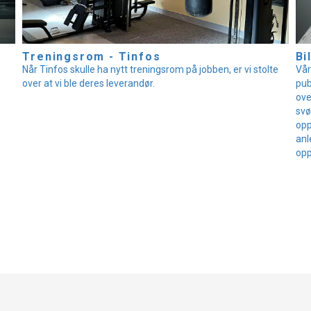
Treningsrom - Tinfos
Bi
Når Tinfos skulle ha nytt treningsrom på jobben, er vi stolte
Vår
over at vi ble deres leverandør.
pub
ove
svø
opp
anl
opp