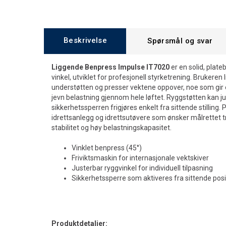
Beskrivelse
Spørsmål og svar
Liggende Benpress Impulse IT7020
er en solid, plat
vinkel, utviklet for profesjonell styrketrening. Brukere
understøtten og presser vektene oppover, noe som gir
jevn belastning gjennom hele løftet. Ryggstøtten kan ju
sikkerhetssperren frigjøres enkelt fra sittende stilling.
idrettsanlegg og idrettsutøvere som ønsker målrettet
stabilitet og høy belastningskapasitet.
Vinklet benpress (45°)
Friviktsmaskin for internasjonale vektskiver
Justerbar ryggvinkel for individuell tilpasning
Sikkerhetssperre som aktiveres fra sittende pos
Produktdetaljer: