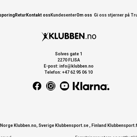
sporing
Retur
Kontakt oss
Kundesenter
Om oss
Gi oss stjerner på Tr
Solves gate 1
2270 FLISA
E-post:
info@klubben.no
Telefon: +47 62 95 06 10
: Norge
Klubben.no
, Sverige
Klubbensport.se
, Finland
Klubbensport.f