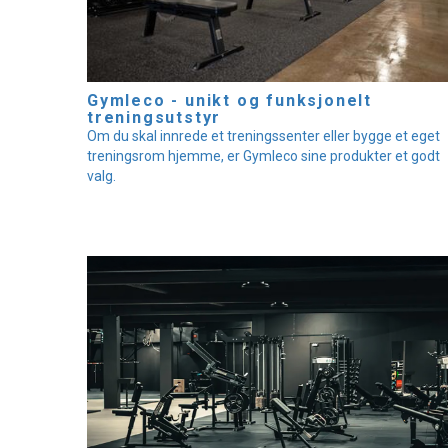
Gymleco - unikt og funksjonelt
treningsutstyr
Om du skal innrede et treningssenter eller bygge et eget
treningsrom hjemme, er Gymleco sine produkter et godt
valg.