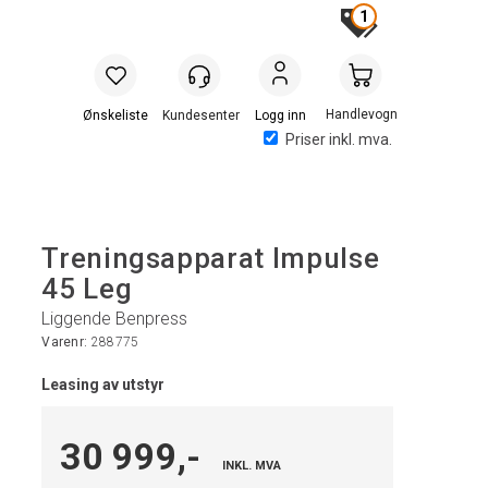
1
Handlevogn
Logg inn
Priser inkl. mva.
Treningsapparat Impulse
45 Leg
Liggende Benpress
Varenr:
288775
Leasing av utstyr
30 999,-
INKL. MVA