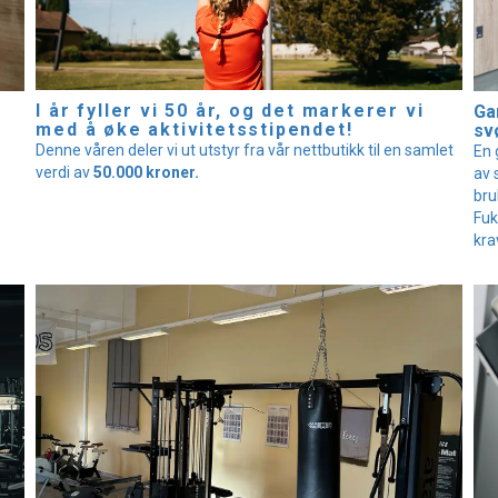
I år fyller vi 50 år, og det markerer vi
Gar
med å øke aktivitetsstipendet!
sv
Denne våren deler vi ut utstyr fra vår nettbutikk til en samlet
En 
verdi av
50.000 kroner.
av 
bru
Fuk
kra