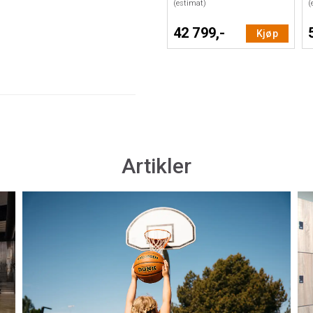
(estimat)
(
42 799,-
Kjøp
Artikler