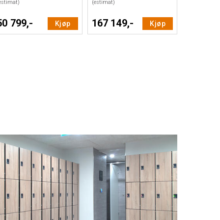
estimat)
(estimat)
50 799,-
167 149,-
Kjøp
Kjøp