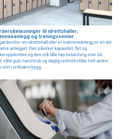
derobeløsninger til idrettshaller,
ømmeanlegg og treningssenter
garderobe i en idrettshall eller et svømmeanlegg er en del
selve anlegget. Den påvirker kapasitet, flyt og
keropplevelse og den må tåle høy belastning over tid.
t, våte gulv, hard bruk og daglig renhold stiller helt andre
v enn i ordinære bygg.