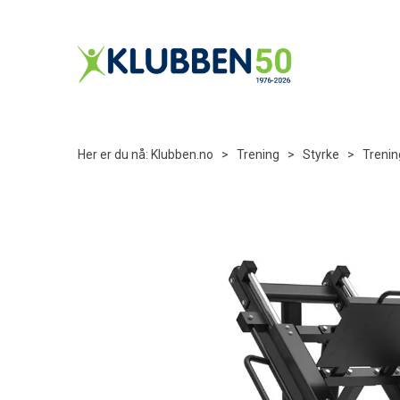
Her er du nå:
Klubben.no
>
Trening
>
Styrke
>
Trenin