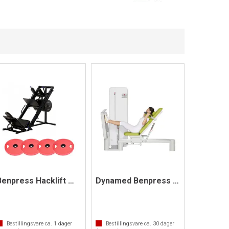
Benpress Hacklift med 100 kg vekskiver
Dynamed Benpress 150 kg
Bestillingsvare ca.
1
dager
Bestillingsvare ca.
30
dager