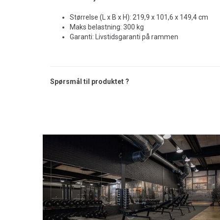
Størrelse (L x B x H): 219,9 x 101,6 x 149,4 cm
Maks belastning: 300 kg
Garanti: Livstidsgaranti på rammen
Spørsmål til produktet ?