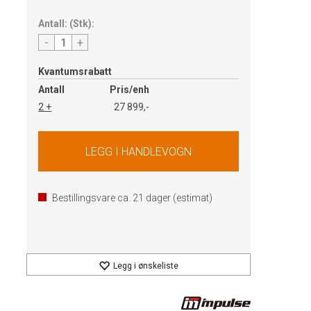
Antall:
(
Stk
):
-
+
Kvantumsrabatt
Antall
Pris/enh
2 +
27 899,-
Bestillingsvare ca.
21
dager (estimat)
Legg i ønskeliste