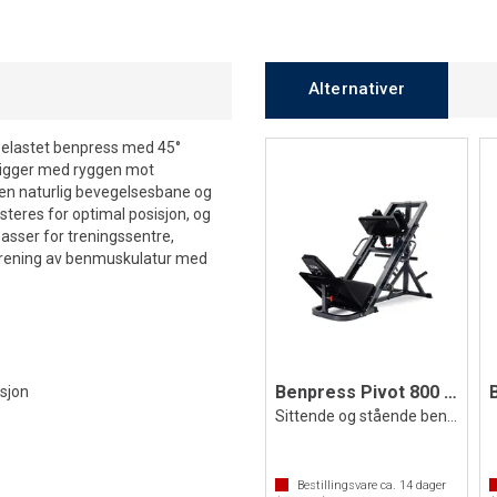
Alternativer
ebelastet benpress med 45°
n ligger med ryggen mot
 en naturlig bevegelsesbane og
steres for optimal posisjon, og
 Passer for treningssentre,
 trening av benmuskulatur med
Benpress Pivot 800 2 in1
isjon
Sittende og stående benpress
Bestillingsvare ca.
14
dager