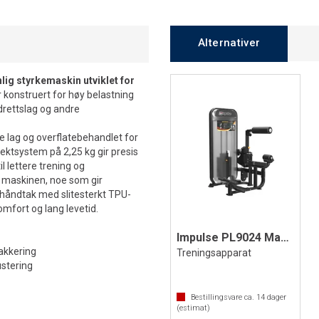
Alternativer
ig styrkemaskin utviklet for
konstruert for høy belastning
idrettslag og andre
e lag og overflatebehandlet for
vektsystem på 2,25 kg gir presis
 lettere trening og
 i maskinen, noe som gir
e håndtak med slitesterkt TPU-
mfort og lang levetid.
Impulse PL9024 Mage- og korsrygg
akkering
Treningsapparat
ustering
Bestillingsvare ca.
14
dager
(estimat)