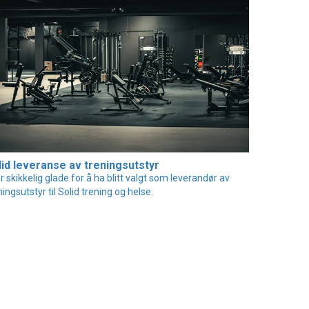
lid leveranse av treningsutstyr
er skikkelig glade for å ha blitt valgt som leverandør av
ningsutstyr til Solid trening og helse.