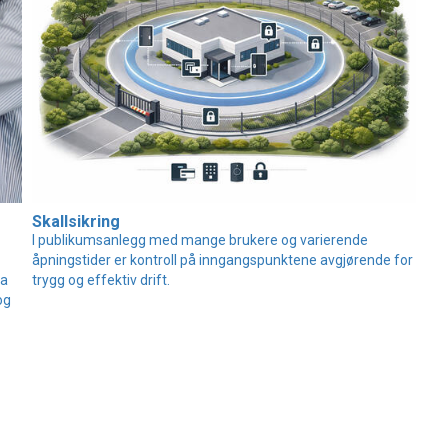
Skallsikring
I publikumsanlegg med mange brukere og varierende
åpningstider er kontroll på inngangspunktene avgjørende for
ra
trygg og effektiv drift.
og