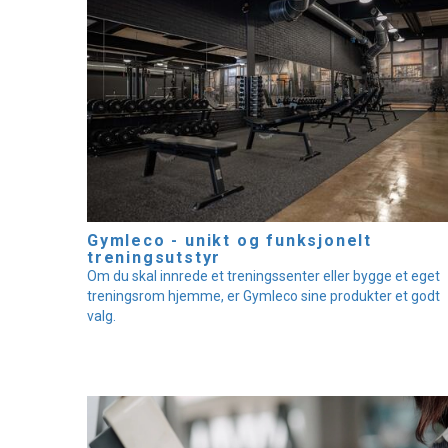
Gymleco - unikt og funksjonelt
treningsutstyr
Om du skal innrede et treningssenter eller bygge et eget
treningsrom hjemme, er Gymleco sine produkter et godt
valg.