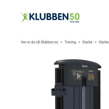
Her er du nå:
Klubben.no
>
Trening
>
Styrke
>
Styrke