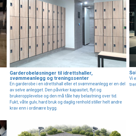
So
Garderobeløsninger til idrettshaller,
svømmeanlegg og treningssenter
Vi 
En garderobe i en idrettshall eller et svømmeanlegg er en del
tre
av selve anlegget. Den påvirker kapasitet, flyt og
brukeropplevelse og den må tåle høy belastning over tid.
Fukt, våte gulv, hard bruk og daglig renhold stiller helt andre
krav enn i ordinære bygg.