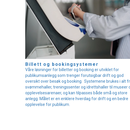
Billett og bookingsystemer
Våre løsninger for billetter og booking er utviklet for
publikumsanlegg som trenger forutsigbar drift og god
oversikt over besøk og booking. Systemene brukes i alt f
svømmehaller, treningssenter og idrettshaller til museer 
opplevelsesarenaer, og kan tilpasses både små og store
anlegg. Målet er en enklere hverdag for drift og en bedre
opplevelse for publikum.