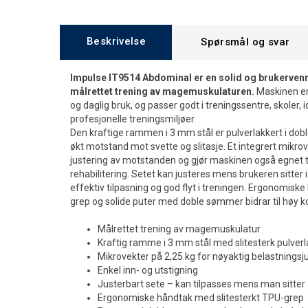
Beskrivelse
Spørsmål og svar
Impulse IT9514 Abdominal er en solid og brukervennl
målrettet trening av magemuskulaturen.
Maskinen er 
og daglig bruk, og passer godt i treningssentre, skoler, 
profesjonelle treningsmiljøer.
Den kraftige rammen i 3 mm stål er pulverlakkert i dobl
økt motstand mot svette og slitasje. Et integrert mikro
justering av motstanden og gjør maskinen også egnet til
rehabilitering. Setet kan justeres mens brukeren sitter
effektiv tilpasning og god flyt i treningen. Ergonomisk
grep og solide puter med doble sømmer bidrar til høy ko
Målrettet trening av magemuskulatur
Kraftig ramme i 3 mm stål med slitesterk pulverl
Mikrovekter på 2,25 kg for nøyaktig belastningsj
Enkel inn- og utstigning
Justerbart sete – kan tilpasses mens man sitter
Ergonomiske håndtak med slitesterkt TPU-grep