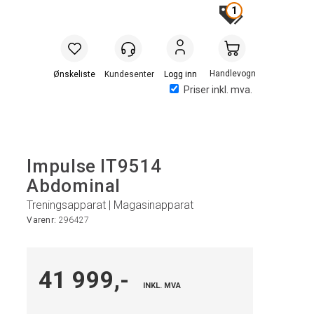
1
Handlevogn
Logg inn
Priser inkl. mva.
Impulse IT9514
Abdominal
Treningsapparat | Magasinapparat
Varenr:
296427
41 999,-
INKL. MVA