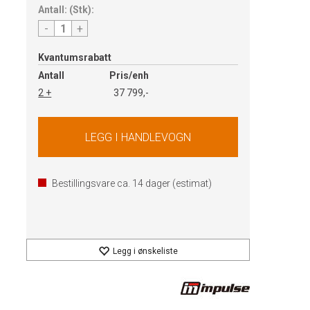
Antall:
(
Stk
):
-
+
Kvantumsrabatt
Antall
Pris/enh
2 +
37 799,-
Bestillingsvare ca.
14
dager (estimat)
Legg i ønskeliste