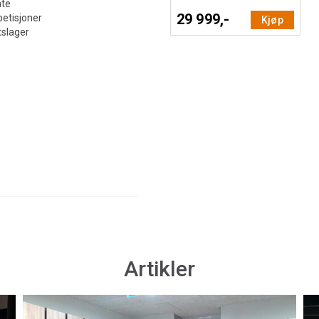
ate
29 999,-
petisjoner
Kjøp
tslager
Artikler