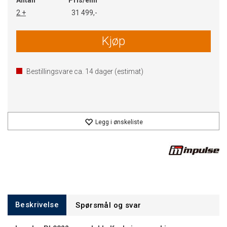
Antall
Pris/enh
2 +
31 499,-
Kjøp
Bestillingsvare ca.
14
dager (estimat)
Legg i ønskeliste
Beskrivelse
Spørsmål og svar