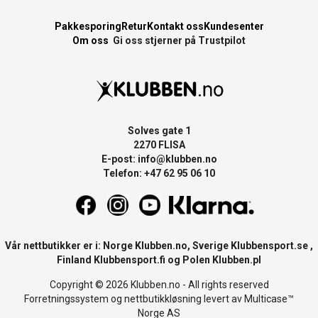
Pakkesporing
Retur
Kontakt oss
Kundesenter
Om oss
Gi oss stjerner på Trustpilot
Solves gate 1
2270 FLISA
E-post:
info@klubben.no
Telefon: +47 62 95 06 10
Vår nettbutikker er i: Norge
Klubben.no
, Sverige
Klubbensport.se
,
Finland
Klubbensport.fi
og Polen
Klubben.pl
Copyright © 2026 Klubben.no - All rights reserved
Forretningssystem
og
nettbutikkløsning
levert av
Multicase™
Norge AS