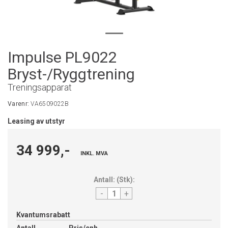
Impulse PL9022
Bryst-/Ryggtrening
Treningsapparat
Varenr:
VA6509022B
Leasing av utstyr
34 999,-
INKL. MVA
Antall:
(
Stk
):
-
+
Kvantumsrabatt