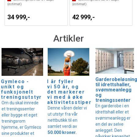
(estimat)
(estimat)
34 999,-
42 999,-
Artikler
Garderobeløsnin
I år fyller
Gymleco -
til idrettshaller,
vi 50 år, og
unikt og
svømmeanlegg
det markerer
funksjonelt
og
vi med å øke
treningsutstyr
treningssenter
aktivitetsstipendet!
Om du skal innrede
En garderobe i en
Denne våren deler vi
et treningssenter
idrettshall eller et
ut utstyr fra vår
eller bygge et eget
svømmeanlegg er
nettbutikk til en
treningsrom
en del av selve
samlet verdi av
hjemme, er Gymleco
anlegget. Den
50.000 kroner.
sine produkter et
påvirker kapasitet,