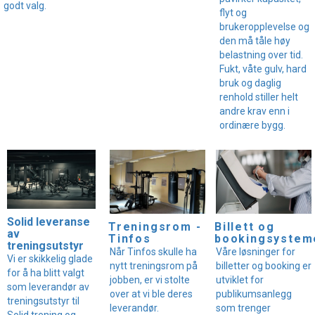
godt valg.
flyt og
brukeropplevelse og
den må tåle høy
belastning over tid.
Fukt, våte gulv, hard
bruk og daglig
renhold stiller helt
andre krav enn i
ordinære bygg.
Solid leveranse
Treningsrom -
Billett og
av
Tinfos
bookingsystem
treningsutstyr
Når Tinfos skulle ha
Våre løsninger for
Vi er skikkelig glade
nytt treningsrom på
billetter og booking er
for å ha blitt valgt
jobben, er vi stolte
utviklet for
som leverandør av
over at vi ble deres
publikumsanlegg
treningsutstyr til
leverandør.
som trenger
Solid trening og