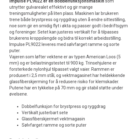
Impulse PL9022 er en dobbelfunksjonsmaskin
som
utnytter gulvarealet effektivt og gir mange
treningsmuligheter på liten plass. Maskinen lar brukeren
trene både brystpress og ryggdrag uten å endre sittestilling,
noe som gir en smidig flyt i økta og passer godt i bedriftsgym
og foreninger. Setet kan justeres vertikalt for å tilpasses
brukerens kroppslengde og bidra til korrekt arbeidsstilling.
Impulse PL9022 leveres med sølvfarget ramme og sorte
puter.
Vajeren som løfter vektene er av typen American Loos (5
mm) og er belastningstestet til 900 kg. Trinsehjulene er
forsterkede nylonhjul tilpasset valgt vaier. Rammen er
produsert i 2,5 mm stål, og vektmagasinet har heldekkende
glassfiberskjerming for å redusere risiko for klemskader.
Putene har en tykkelse på 70 mm og gir stabil støtte under
øvelsene.
Dobbelfunksjon for brystpress og ryggdrag
Vertikalt justerbart sete
Glassfiberskjermet vektmagasin
Sølvfarget ramme og sorte puter