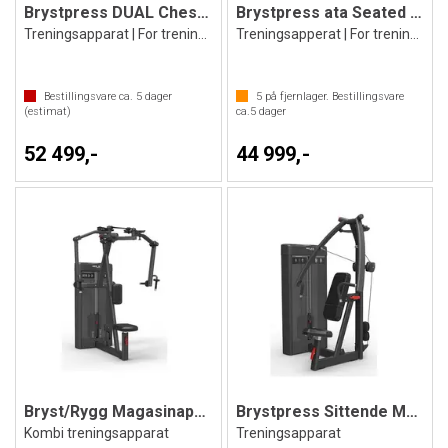
Brystpress DUAL Chest Shoulder Press ata
Brystpress ata Seated Chest Press
Treningsapparat | For treningssenter
Treningsapperat | For treningssenter
Bestillingsvare ca.
5
dager
5
på fjernlager. Bestillingsvare
(estimat)
ca.
5
dager
52 499,-
44 999,-
Bryst/Rygg Magasinapparat
Brystpress Sittende Magasinapparat
Kombi treningsapparat
Treningsapparat