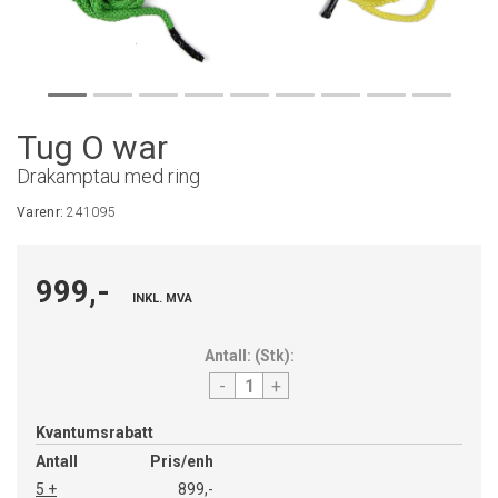
Tug O war
Drakamptau med ring
Varenr:
241095
999,-
INKL. MVA
Antall:
(
Stk
):
-
+
Kvantumsrabatt
Antall
Pris/enh
5 +
899,-