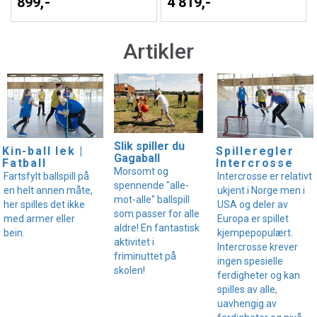
899,-
4 819,-
Artikler
Slik spiller du
Kin-ball lek |
Spilleregler
Gagaball
Fatball
Intercrosse
Morsomt og
Fartsfylt ballspill på
Intercrosse er relativt
spennende "alle-
en helt annen måte,
ukjent i Norge men i
mot-alle" ballspill
her spilles det ikke
USA og deler av
som passer for alle
med armer eller
Europa er spillet
aldre! En fantastisk
bein.
kjempepopulært.
aktivitet i
Intercrosse krever
friminuttet på
ingen spesielle
skolen!
ferdigheter og kan
spilles av alle,
uavhengig av