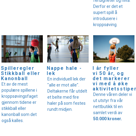
ferdigheter og nivå.
Derfor er det et
supert spill å
introdusere i
kroppsøving.
I år fyller
Spilleregler
Nappe hale -
vi 50 år, og
Stikkball eller
lek
det markerer
Kanonball
En individuell lek der
vi med å øke
Et av de mest
"alle er mot alle".
aktivitetsstipe
populære spillene i
Deltakerne får utdelt
Denne våren deler vi
kroppsøvingsfaget
et belte med fire
ut utstyr fra vår
gjennom tidene er
haler på som festes
nettbutikk til en
stikkball eller
rundt midjen.
samlet verdi av
kanonball som det
50.000 kroner.
også kalles.