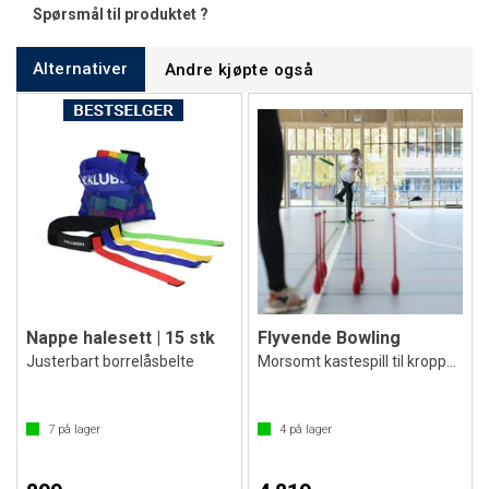
Spørsmål til produktet ?
Alternativer
Andre kjøpte også
Nappe halesett | 15 stk
Flyvende Bowling
Justerbart borrelåsbelte
Morsomt kastespill til kroppsøving
7
på lager
4
på lager