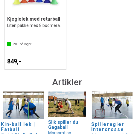
Kjeglelek med returball
Liten pakke med 8 boomerang baller
20+
på lager
849,-
Artikler
Slik spiller du
Kin-ball lek |
Spilleregler
Gagaball
Fatball
Intercrosse
Morsomt og