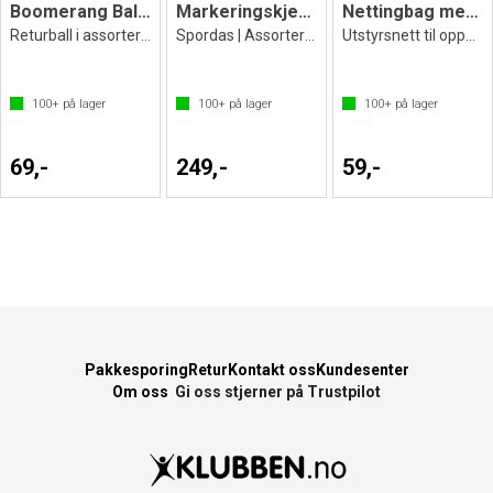
Boomerang Ball Select
Markeringskjegler 6 stk | 16 cm
Nettingbag mesh deluxe svart
Returball i assorterte farger
Spordas | Assorterte farger
Utstyrsnett til oppbevaring 90x60 cm
100+
på lager
100+
på lager
100+
på lager
69,-
249,-
59,-
Pakkesporing
Retur
Kontakt oss
Kundesenter
Om oss
Gi oss stjerner på Trustpilot