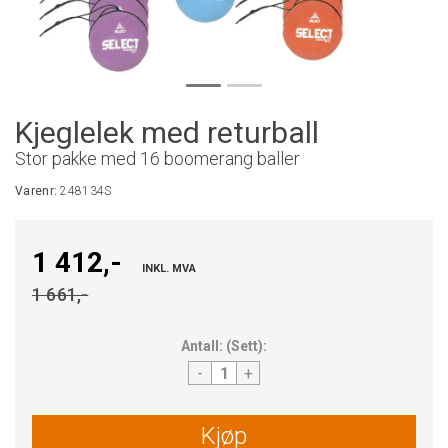
Kjeglelek med returball
Stor pakke med 16 boomerang baller
Varenr:
248134S
1 412,-
INKL. MVA
1 661,-
Antall:
(
Sett
):
-
+
Kjøp