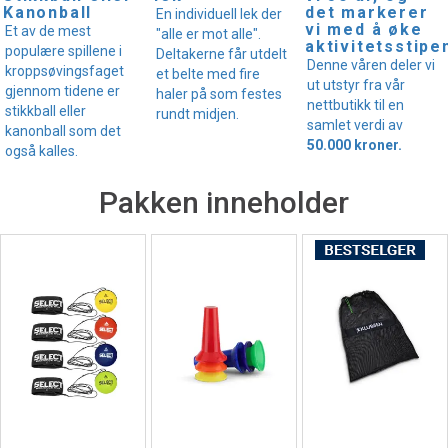
det markerer
Kanonball
En individuell lek der
vi med å øke
Et av de mest
"alle er mot alle".
aktivitetsstipe
populære spillene i
Deltakerne får utdelt
Denne våren deler vi
kroppsøvingsfaget
et belte med fire
ut utstyr fra vår
gjennom tidene er
haler på som festes
nettbutikk til en
stikkball eller
rundt midjen.
samlet verdi av
kanonball som det
50.000 kroner.
også kalles.
Pakken inneholder