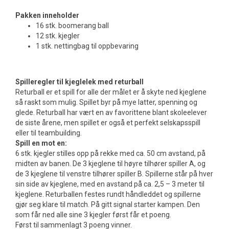
Pakken inneholder
16 stk. boomerang ball
12 stk. kjegler
1 stk. nettingbag til oppbevaring
Spilleregler til kjeglelek med returball
Returball er et spill for alle der målet er å skyte ned kjeglene
så raskt som mulig. Spillet byr på mye latter, spenning og
glede. Returball har vært en av favorittene blant skoleelever
de siste årene, men spillet er også et perfekt selskapsspill
eller til teambuilding.
Spill en mot en:
6 stk. kjegler stilles opp på rekke med ca. 50 cm avstand, på
midten av banen. De 3 kjeglene til høyre tilhører spiller A, og
de 3 kjeglene til venstre tilhører spiller B. Spillerne står på hver
sin side av kjeglene, med en avstand på ca. 2,5 – 3 meter til
kjeglene. Returballen festes rundt håndleddet og spillerne
gjør seg klare til match. På gitt signal starter kampen. Den
som får ned alle sine 3 kjegler først får et poeng.
Først til sammenlagt 3 poeng vinner.