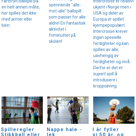
Fartsfylt ballspill på
Intercrosse er relativt
spennende "alle-
en helt annen måte,
ukjent i Norge men i
mot-alle" ballspill
her spilles det ikke
USA og deler av
som passer for alle
med armer eller
Europa er spillet
aldre! En fantastisk
bein.
kjempepopulært.
aktivitet i
Intercrosse krever
friminuttet på
ingen spesielle
skolen!
ferdigheter og kan
spilles av alle,
uavhengig av
ferdigheter og nivå.
Derfor er det et
supert spill å
introdusere i
kroppsøving.
I år fyller
Spilleregler
Nappe hale -
vi 50 år, og
Stikkball eller
lek