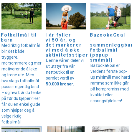
I år fyller
Fotballmål til
BazookaGoal
vi 50 år, og
barn
-
det markerer
sammenleggba
Med riktig fotballmål
vi med å øke
fotballmål
blir det både
aktivitetsstipendet!
(popup
tryggere,
småmål)
Denne våren deler vi
morsommere og mer
BazookaGoal er
ut utstyr fra vår
motiverende å leke
verdens første pop-
nettbutikk til en
og trene ute. Men
up minimål med hard
samlet verdi av
hva slags fotballmål
ramme som ikke går
50.000 kroner.
passer egentlig best
på kompromiss med
– og hva bør du tenke
kvalitet eller
på før du kjøper? Her
scoringsfølelsen!
får du en enkel guide
som hjelper deg å
velge riktig
fotballmål.