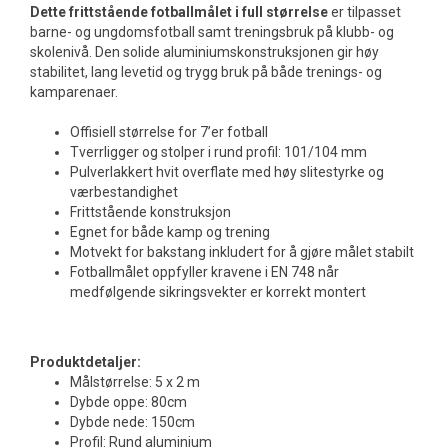
Dette frittstående fotballmålet i full størrelse
er tilpasset
barne- og ungdomsfotball samt treningsbruk på klubb- og
skolenivå. Den solide aluminiumskonstruksjonen gir høy
stabilitet, lang levetid og trygg bruk på både trenings- og
kamparenaer.
Offisiell størrelse for 7’er fotball
Tverrligger og stolper i rund profil: 101/104 mm
Pulverlakkert hvit overflate med høy slitestyrke og
værbestandighet
Frittstående konstruksjon
Egnet for både kamp og trening
Motvekt for bakstang inkludert for å gjøre målet stabilt
Fotballmålet oppfyller kravene i EN 748 når
medfølgende sikringsvekter er korrekt montert
Produktdetaljer:
Målstørrelse: 5 x 2 m
Dybde oppe: 80cm
Dybde nede: 150cm
Profil: Rund aluminium