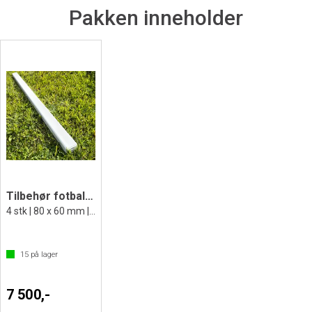
Pakken inneholder
Tilbehør fotballmål | Sikringsvekt
4 stk | 80 x 60 mm | 1 m | 48 kg
15
på lager
7 500,-