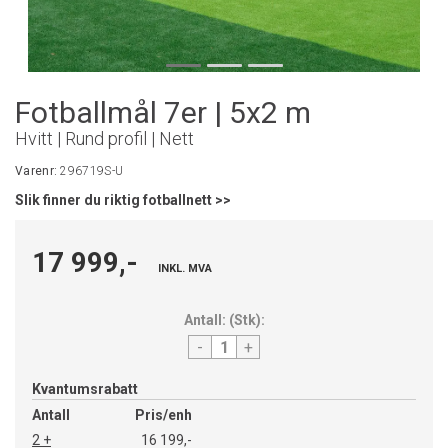
Fotballmål 7er | 5x2 m
Hvitt | Rund profil | Nett
Varenr:
296719S-U
Slik finner du riktig fotballnett >>
17 999,-
INKL. MVA
Antall:
(
Stk
):
-
+
Kvantumsrabatt
Antall
Pris/enh
2 +
16 199,-