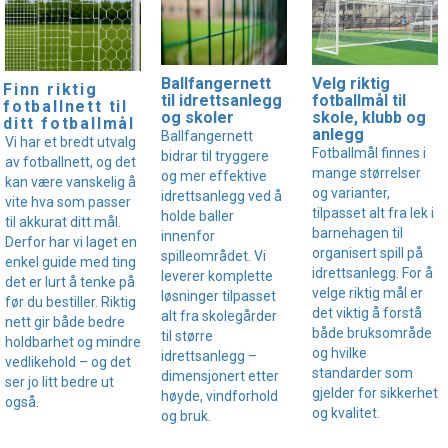
Velg riktig
Ballfangernett
Finn riktig
fotballmål til
til idrettsanlegg
fotballnett til
skole, klubb og
og skoler
ditt fotballmål
anlegg
Ballfangernett
Vi har et bredt utvalg
Fotballmål finnes i
bidrar til tryggere
av fotballnett, og det
mange størrelser
og mer effektive
kan være vanskelig å
og varianter,
idrettsanlegg ved å
vite hva som passer
tilpasset alt fra lek i
holde baller
til akkurat ditt mål.
barnehagen til
innenfor
Derfor har vi laget en
organisert spill på
spilleområdet. Vi
enkel guide med ting
idrettsanlegg. For å
leverer komplette
det er lurt å tenke på
velge riktig mål er
løsninger tilpasset
før du bestiller. Riktig
det viktig å forstå
alt fra skolegårder
nett gir både bedre
både bruksområde
til større
holdbarhet og mindre
og hvilke
idrettsanlegg –
vedlikehold – og det
standarder som
dimensjonert etter
ser jo litt bedre ut
gjelder for sikkerhet
høyde, vindforhold
også.
og kvalitet.
og bruk.