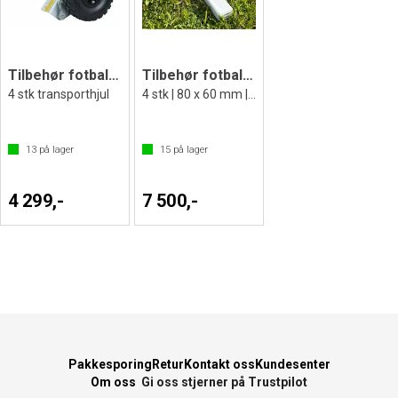
Tilbehør fotballmål | Løftehjul
Tilbehør fotballmål | Sikringsvekt
4 stk transporthjul
4 stk | 80 x 60 mm | 1 m | 48 kg
13
på lager
15
på lager
4 299,-
7 500,-
Pakkesporing
Retur
Kontakt oss
Kundesenter
Om oss
Gi oss stjerner på Trustpilot