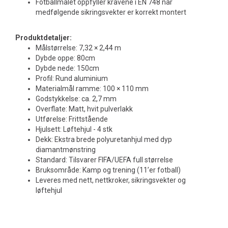
Fotballmålet oppfyller kravene i EN 748 når
medfølgende sikringsvekter er korrekt montert
Produktdetaljer:
Målstørrelse: 7,32 × 2,44 m
Dybde oppe: 80cm
Dybde nede: 150cm
Profil: Rund aluminium
Materialmål ramme: 100 × 110 mm
Godstykkelse: ca. 2,7 mm
Overflate: Matt, hvit pulverlakk
Utførelse: Frittstående
Hjulsett: Løftehjul - 4 stk
Dekk: Ekstra brede polyuretanhjul med dyp
diamantmønstring
Standard: Tilsvarer FIFA/UEFA full størrelse
Bruksområde: Kamp og trening (11’er fotball)
Leveres med nett, nettkroker, sikringsvekter og
løftehjul