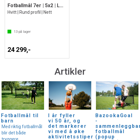
Fotballmål 7er | 5x2 | Løftehjul
Hvitt | Rund profil | Nett
13
på lager
24 299,-
Artikler
I år fyller
Fotballmål til
BazookaGoal
vi 50 år, og
barn
-
det markerer
sammenleggba
Med riktig fotballmål
vi med å øke
fotballmål
blir det både
aktivitetsstipendet!
(popup
tryggere,