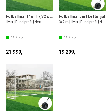
Fotballmål 11er | 7,32 x 2,44 m
Fotballmål 5er| Løftehjul
Hvitt | Rund profil | Nett
3x2 m | Hvitt | Rund profil | Nett
15
på lager
13
på lager
21 999,-
19 299,-