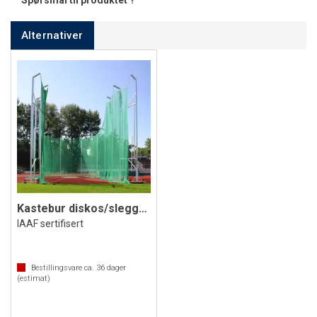
Spørsmål til produktet ?
Alternativer
Kastebur diskos/slegge 7-10
IAAF sertifisert
Bestillingsvare ca.
36
dager
(estimat)