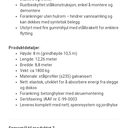
Rustbeskyttet stålkonstruksjon, enkel å montere og
demontere
Forankringer uten hulrom – hindrer vannsamling og
kan dekkes med syntetisk belegg
Utstyrt med fire gummihjul med stålbrakett for enklere
flytting
Produktdetaljer:
Høyde: 8 m (grindhøyde 10,5 m)
Lengde: 12,26 meter
Bredde: 8,8 meter
Vekt: ca 1800 kg
Materiale: stålprofiler (s235) galvanisert
Nett: elastisk, utviklet for å absorbere energi fra slegge
og diskos
Forankring: betonghylser med skruemontering
Sertifisering: IAAF nr. E-99-0003
Leveres komplett med nett, spennsystem og jordhylse