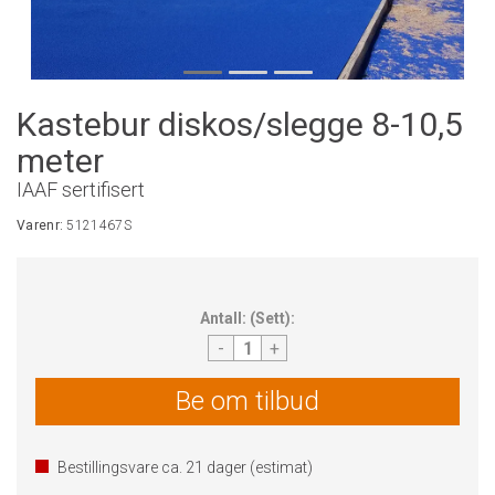
Kastebur diskos/slegge 8-10,5
meter
IAAF sertifisert
Varenr:
5121467S
Antall:
(
Sett
):
-
+
Be om tilbud
Bestillingsvare ca.
21
dager (estimat)