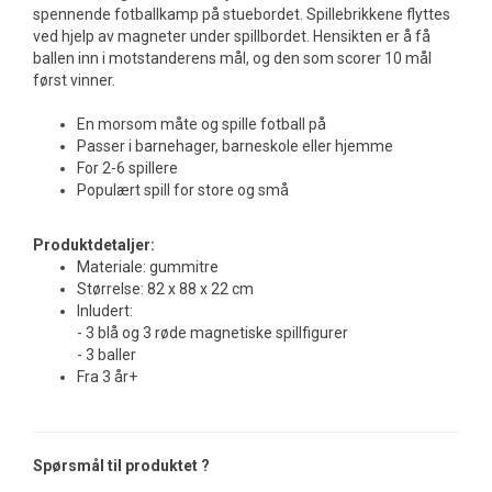
spennende fotballkamp på stuebordet. Spillebrikkene flyttes
ved hjelp av magneter under spillbordet. Hensikten er å få
ballen inn i motstanderens mål, og den som scorer 10 mål
først vinner.
En morsom måte og spille fotball på
Passer i barnehager, barneskole eller hjemme
For 2-6 spillere
Populært spill for store og små
Produktdetaljer:
Materiale: gummitre
Størrelse: 82 x 88 x 22 cm
Inludert:
- 3 blå og 3 røde magnetiske spillfigurer
- 3 baller
Fra 3 år+
Spørsmål til produktet ?