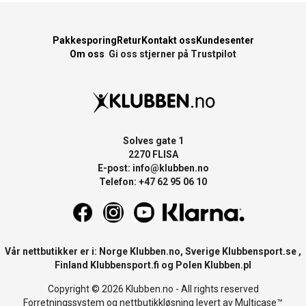
Pakkesporing
Retur
Kontakt oss
Kundesenter
Om oss
Gi oss stjerner på Trustpilot
Solves gate 1
2270 FLISA
E-post:
info@klubben.no
Telefon: +47 62 95 06 10
Vår nettbutikker er i: Norge
Klubben.no
, Sverige
Klubbensport.se
,
Finland
Klubbensport.fi
og Polen
Klubben.pl
Copyright © 2026 Klubben.no - All rights reserved
Forretningssystem
og
nettbutikkløsning
levert av
Multicase™