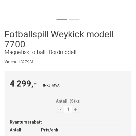
Fotballspill Weykick modell
7700
Magnetisk fotball | Bordmodell
Varenr:
1327931
4 299,-
INKL. MVA
Antall:
(
Stk
):
-
+
Kvantumsrabatt
Antall
Pris/enh