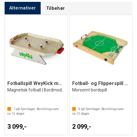
Alternativer
Tilbehør
Fotballspill WeyKick modell 7500
Fotball- og Flipperspill Bartl Flip-Kick
Magnetisk fotball | Bordmodell
Morsomt bordspill
7
på fjernlager. Bestillingsvare
9
på fjernlager. Bestillingsvare
ca.
12
dager
ca.
12
dager
3 099,-
2 099,-