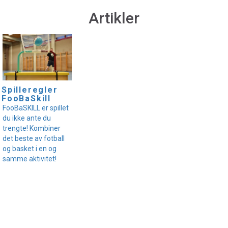
Artikler
Spilleregler
FooBaSkill
FooBaSKILL er spillet
du ikke ante du
trengte! Kombiner
det beste av fotball
og basket i en og
samme aktivitet!