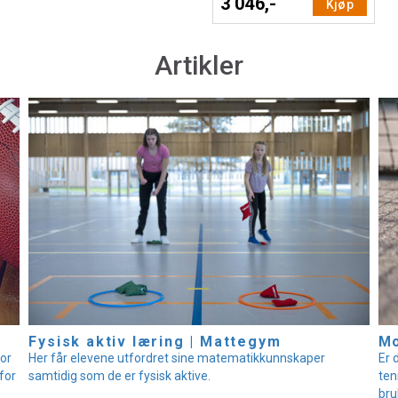
3 046,-
Kjøp
Artikler
Fysisk aktiv læring | Mattegym
Mo
for
Her får elevene utfordret sine matematikkunnskaper
Er 
 for
samtidig som de er fysisk aktive.
ten
bru