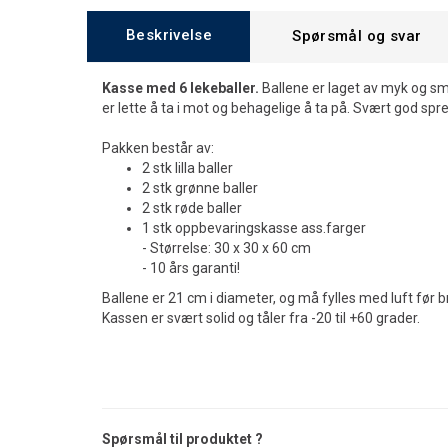
Beskrivelse
Spørsmål og svar
Kasse med 6 lekeballer.
Ballene er laget av myk og s
er lette å ta i mot og behagelige å ta på. Svært god spr
Pakken består av:
2 stk lilla baller
2 stk grønne baller
2 stk røde baller
1 stk oppbevaringskasse ass.farger
- Størrelse: 30 x 30 x 60 cm
- 10 års garanti!
Ballene er 21 cm i diameter, og må fylles med luft før b
Kassen er svært solid og tåler fra -20 til +60 grader.
Spørsmål til produktet ?