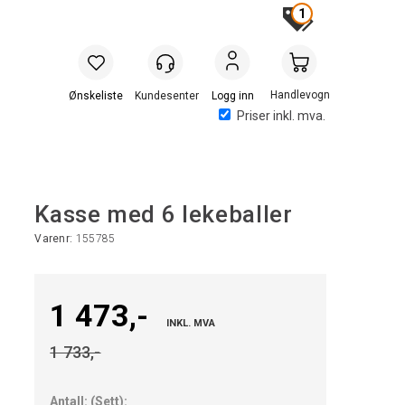
1
Handlevogn
Logg inn
Priser inkl. mva.
Kasse med 6 lekeballer
Varenr:
155785
1 473,-
INKL. MVA
1 733,-
Antall:
(
Sett
):