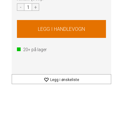
-
+
20+
på lager
Legg i ønskeliste