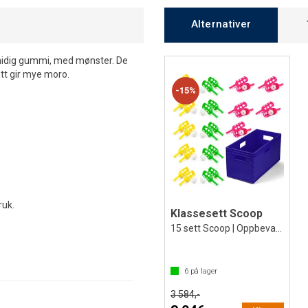
Alternativer
midig gummi, med mønster. De
ett gir mye moro.
15%
ruk.
Klassesett Scoop
15 sett Scoop | Oppbevaringskasse
6
på lager
3 584,-