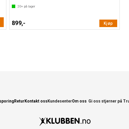
20+
på lager
899,-
Kjøp
sporing
Retur
Kontakt oss
Kundesenter
Om oss
Gi oss stjerner på Tr