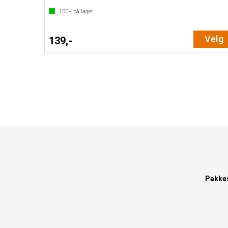
100+
på lager
Velg
139,-
Pakke