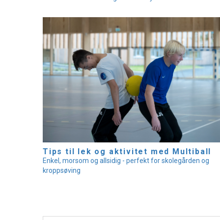
Tips til lek og aktivitet med Multiball
Enkel, morsom og allsidig - perfekt for skolegården og
kroppsøving