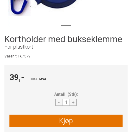
Kortholder med bukseklemme
For plastkort
Varenr:
167379
39,-
INKL. MVA
Antall:
(
Stk
):
-
+
Kjøp