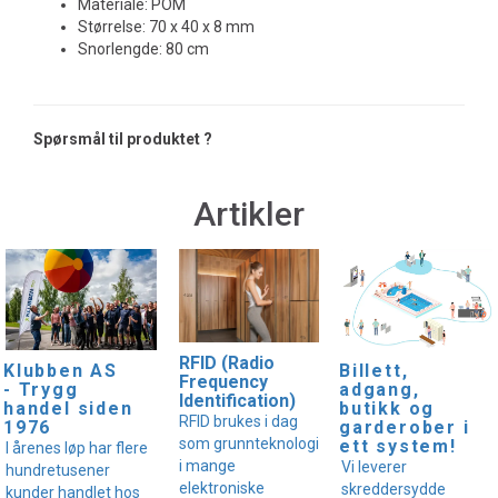
Materiale: POM
Størrelse: 70 x 40 x 8 mm
Snorlengde: 80 cm
Spørsmål til produktet ?
Artikler
RFID (Radio
Klubben AS
Billett,
Frequency
- Trygg
adgang,
Identification)
handel siden
butikk og
RFID brukes i dag
1976
garderober i
som grunnteknologi
ett system!
I årenes løp har flere
i mange
Vi leverer
hundretusener
elektroniske
skreddersydde
kunder handlet hos