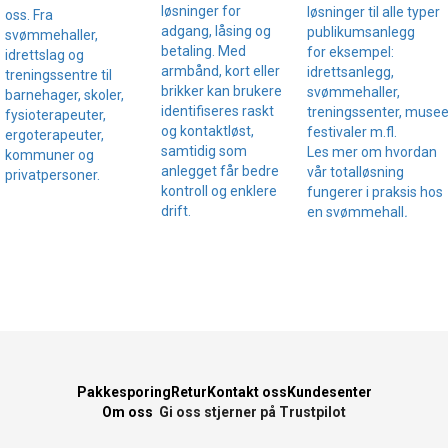
løsninger for
løsninger til alle typer
oss. Fra
adgang, låsing og
publikumsanlegg
svømmehaller,
betaling. Med
for eksempel:
idrettslag og
armbånd, kort eller
idrettsanlegg,
treningssentre til
brikker kan brukere
svømmehaller,
barnehager, skoler,
identifiseres raskt
treningssenter, musee
fysioterapeuter,
og kontaktløst,
festivaler m.fl.
ergoterapeuter,
samtidig som
Les mer om hvordan
kommuner og
anlegget får bedre
vår totalløsning
privatpersoner.
kontroll og enklere
fungerer i praksis hos
drift.
en svømmehall
.
Pakkesporing
Retur
Kontakt oss
Kundesenter
Om oss
Gi oss stjerner på Trustpilot