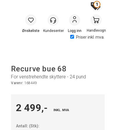
1
Handlevogn
Logg inn
Priser inkl. mva.
Recurve bue 68
For venstrehendte skyttere - 24 pund
Varenr:
168449
2 499,-
INKL. MVA
Antall:
(
Stk
):