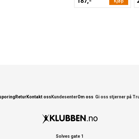
187,-
Kjøp
sporing
Retur
Kontakt oss
Kundesenter
Om oss
Gi oss stjerner på Tr
Solves gate 1