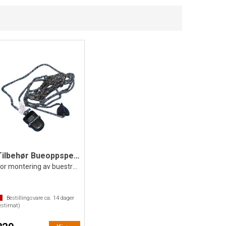
Tilbehør Bueoppspenner
For montering av buestreng
Bestillingsvare ca.
14
dager
estimat)