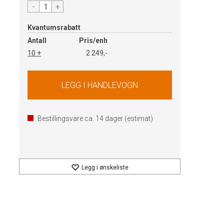
-
+
Kvantumsrabatt
Antall
Pris/enh
10 +
2 249,-
Bestillingsvare ca.
14
dager (estimat)
Legg i ønskeliste