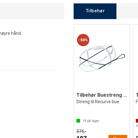
Tilbehør
høyre hånd.
50%
Tilbehør Buestreng 68''
Streng til Recurve bue
16
på lager
(
374,-