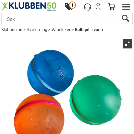
1
Klubben.no
>
Svømming
>
Vannleker
>
Ballspill i vann