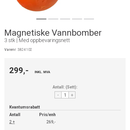
Magnetiske Vannbomber
3 stk | Med oppbevaringsnett
Varenr:
3824102
299,-
INKL. MVA
Antall:
(
Sett
):
-
+
Kvantumsrabatt
Antall
Pris/enh
2 +
269,-