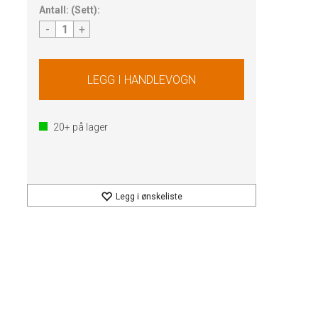
Antall:
(
Sett
):
-
+
20+
på lager
Legg i ønskeliste