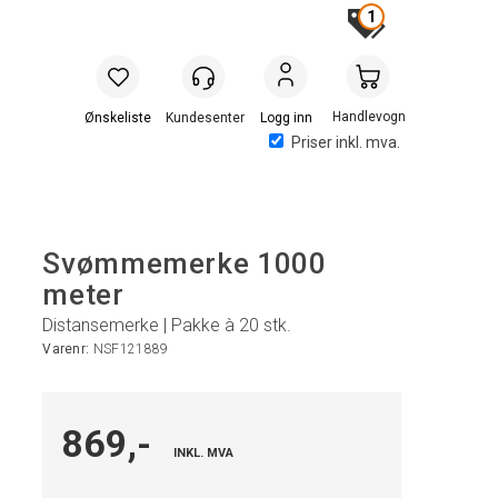
1
Handlevogn
Logg inn
Priser inkl. mva.
Svømmemerke 1000
meter
Distansemerke | Pakke à 20 stk.
Varenr:
NSF121889
869,-
INKL. MVA