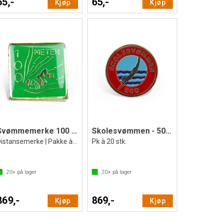
65,-
65,-
Kjøp
Kjøp
Svømmemerke 100 meter
Skolesvømmen - 500 meter
Distansemerke | Pakke à 20 stk.
Pk à 20 stk.
20+
på lager
20+
på lager
869,-
869,-
Kjøp
Kjøp