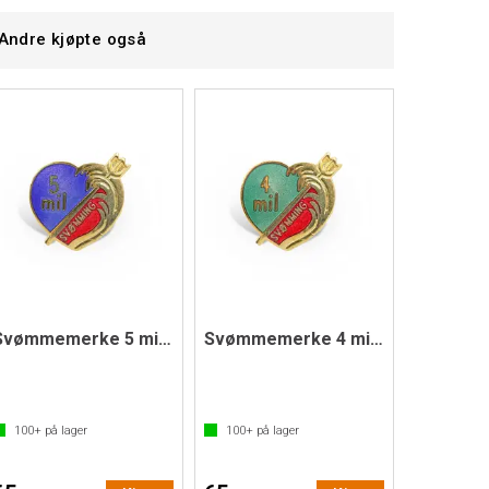
Andre kjøpte også
Svømmemerke 5 mils merket
Svømmemerke 4 mils merket
100+
på lager
100+
på lager