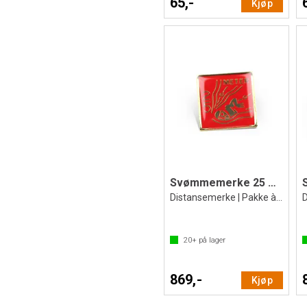
65,-
Kjøp
Svømmemerke 25 meter knappen
Distansemerke | Pakke à 20 stk.
20+
på lager
869,-
Kjøp