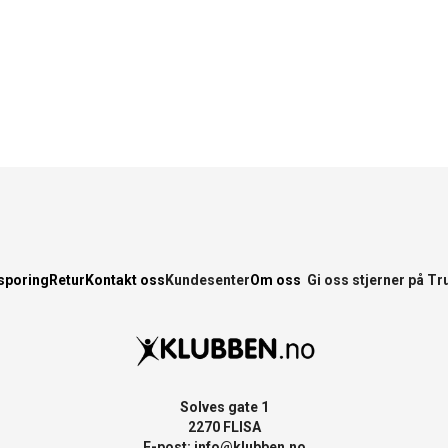
sporing
Retur
Kontakt oss
Kundesenter
Om oss
Gi oss stjerner på Tr
Solves gate 1
2270 FLISA
E-post:
info@klubben.no