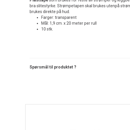
Plasttape
som brukes for feste av strømper og leggbesk
bra slitestyrke. Strømpetapen skal brukes utenpå strøm
brukes direkte på hud.
Farger: transparent
Mål: 1,9 cm. x 20 meter per rull
10 stk.
Spørsmål til produktet ?