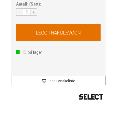
Antall:
(
Sett
):
-
+
15
på lager
Legg i ønskeliste