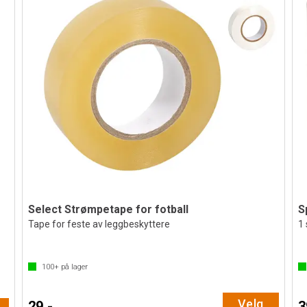
Select Strømpetape for fotball
S
Tape for feste av leggbeskyttere
1 
100+
på lager
Velg
29,-
3