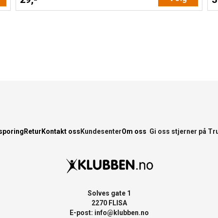
sporing
Retur
Kontakt oss
Kundesenter
Om oss
Gi oss stjerner på Tr
Solves gate 1
2270 FLISA
E-post:
info@klubben.no