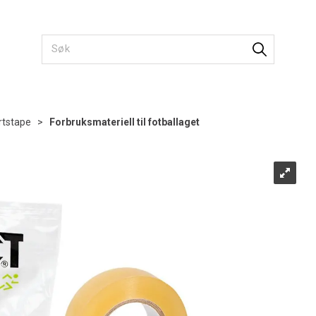
rtstape
>
Forbruksmateriell til fotballaget