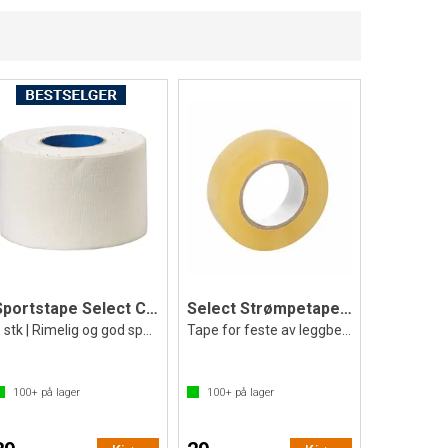
Sportstape Select Coach 38 mm x 9 m
Select Strømpetape for fotball klar
1 stk | Rimelig og god sportstape
Tape for feste av leggbeskyttere
100+
på lager
100+
på lager