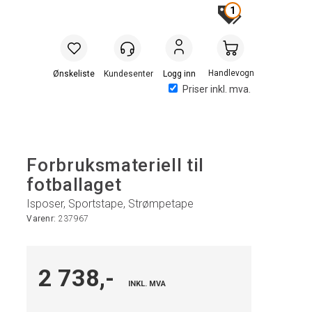
1
Handlevogn
Logg inn
Priser inkl. mva.
Forbruksmateriell til
fotballaget
Isposer, Sportstape, Strømpetape
Varenr:
237967
2 738,-
INKL. MVA