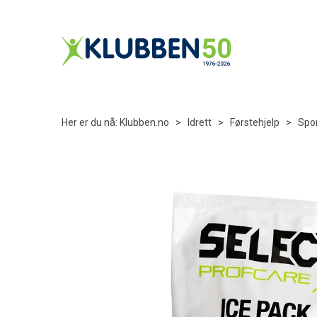
Her er du nå:
Klubben.no
>
Idrett
>
Førstehjelp
>
Spo