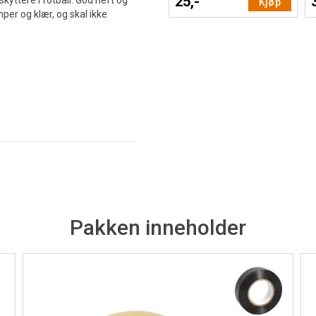
25,-
yttere i fotball. God heft og
Kjøp
per og klær, og skal ikke
Pakken inneholder