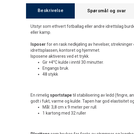
Beskrivelse
Spørsmål og svar
Utstyr som ethvert fotballag eller andre idrettslag burd
eller kamp.
Isposer
for en rask nedkjøling av hevelser, strekninger 
idrettsplassen, kontoret og hjemmet.
Isposene aktiveres ved et trykk.
Gir +4°C kulde i inntil 30 minutter.
Engangs bruk.
48 stykk
En rimelig
sportstape
til stabilisering av ledd (fingre, a
godt i fukt, varme og kulde. Tapen har god elastisitet og 
Mål: 3,8 cm x 9 meter per rull.
1 kartong med 32 ruller