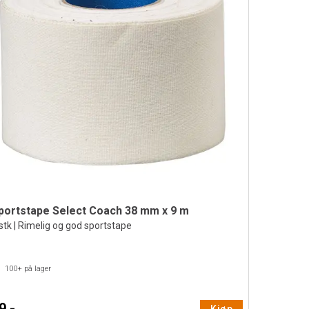
portstape Select Coach 38 mm x 9 m
stk | Rimelig og god sportstape
100+
på lager
9,-