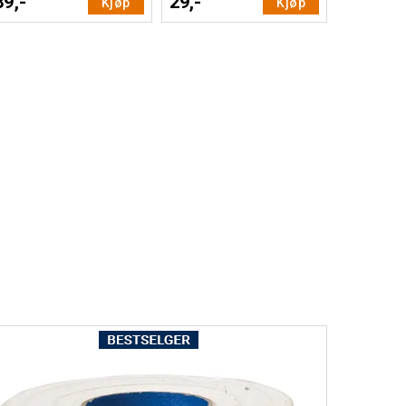
39,-
29,-
Kjøp
Kjøp