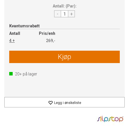
Antall:
(
Par
):
-
+
Kvantumsrabatt
Antall
Pris/enh
4 +
269,-
Kjøp
20+
på lager
Legg i ønskeliste