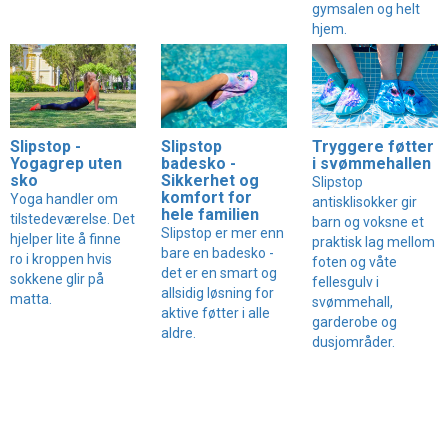
gymsalen og helt
hjem.
Slipstop -
Slipstop
Tryggere føtter
Yogagrep uten
badesko -
i svømmehallen
sko
Sikkerhet og
Slipstop
komfort for
Yoga handler om
antisklisokker gir
hele familien
tilstedeværelse. Det
barn og voksne et
Slipstop er mer enn
hjelper lite å finne
praktisk lag mellom
bare en badesko -
ro i kroppen hvis
foten og våte
det er en smart og
sokkene glir på
fellesgulv i
allsidig løsning for
matta.
svømmehall,
aktive føtter i alle
garderobe og
aldre.
dusjområder.