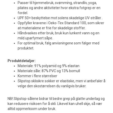
Passer til hjemmebruk, svømming, strandliv, yoga,
pilates og andre aktiviteter hvor ekstra fotgrep er en
fordel.
UPF 50+ beskyttelse mot solens skadelige UV-stråler .
Oppfyller kravene i Oeko-Tex Standard 100, som sikrer
at materialene er frie for skadelige stoffer.
Håndvaskes etter bruk, bruk kun lunkent vann og en
mild uparfymert såpe.
For optimal bruk, følg anvisningene som følger med
produktet.
Produktdetaljer:
Materiale: 91% polyamid og 9% elastan
Materiale såle: 87% PVC og 13% bomull
Kommer i flere størrelser
Slipstop sklisikre sokker er elastiske, men vi anbefaler å
velge den skostørrelsen du vanligvis bruker.
NB! Slipstop-sålene bidrar til bedre grep på glatte underlag og
kan redusere risikoen for å skli. Likevel kan uhell skje, så vær
alltid oppmerksom under bruk.