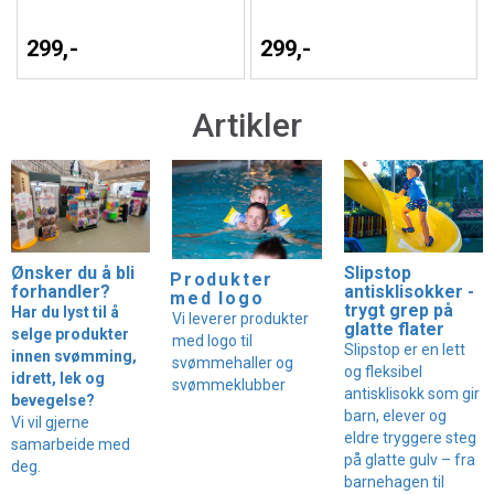
299,-
299,-
Artikler
Ønsker du å bli
Slipstop
Produkter
forhandler?
antisklisokker -
med logo
trygt grep på
Har du lyst til å
Vi leverer produkter
glatte flater
selge produkter
med logo til
Slipstop er en lett
innen svømming,
svømmehaller og
og fleksibel
idrett, lek og
svømmeklubber
antisklisokk som gir
bevegelse?
barn, elever og
Vi vil gjerne
eldre tryggere steg
samarbeide med
på glatte gulv – fra
deg.
barnehagen til