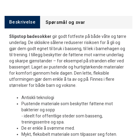
Beskrivelse
Spørsmål og svar
Slipstop badesokker
gir godt fotfeste på både våte og tørre
underlag. De sklisikre sålene reduserer risikoen for å gli og
gjør dem godt egnet til bruk i basseng, til lek i barnehagen og
til trening. I tillegg beskytter de føttene mot varme underlag
og skarpe gjenstander – for eksempel på stranden eller ved
bassenget. Laget av pustende og hurtigtørkende materialer
for komfort gjennom hele dagen. Den lette, fleksible
utformingen gjør dem enkle å ta av og på. Finnes i flere
størrelser for både barn og voksne.
Antiskli teknologi
Pustende materiale som beskytter føttene mot
bakterier og sopp
- ideelt for offentlige steder som basseng,
treningssentre og spa.
De er enkle å svømme med.
Mykt, fleksibelt materiale som tilpasser seg foten.