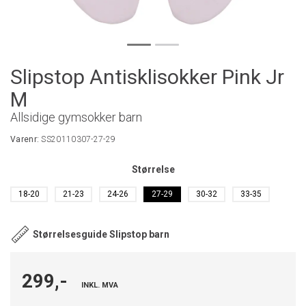
Slipstop Antisklisokker Pink Jr
M
Allsidige gymsokker barn
Varenr:
SS20110307-27-29
Størrelse
18-20
21-23
24-26
27-29
30-32
33-35
Størrelsesguide Slipstop barn
299,-
INKL. MVA