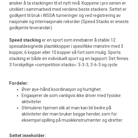
ønsker å ta stackingen til et nytt nivå. Koppene i pro serien er
utviklet i sammarbeid med verdens beste stackere. Settet er
godkjent til bruk i WSSA turneringer og ved registrering av
nasjonale og internasjonale rekorder (Speed Stacks er eneste
godkjente leverandør).
Speed stacking
er en sport som innebærer å stable 12
spesialdesignede plastikkopper i spesifikke mønstre med 3
kopper, 6 kopper eller 10 kopper så fort som mulig. Sports
stacking er både en individuell sport og en lagsport. Det finnes
3 forskjellige «competition stacks»: 3-3-3, 3-6-3 og cycle.
Fordeler:
Øver øye-hånd koordinasjon og hurtighet
Engasjerer de som vanligvis ikke driver med fysiske
aktiviteter
Stimulerer hjernen slik at man kan bli bedre på
aktiviteter der man bruker begge hender, som for
eksempel spilling på musikkinstrumenter og idretter.
Settet inneholder: