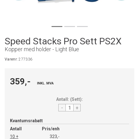
Speed Stacks Pro Sett PS2X
Kopper med holder - Light Blue
Varenr:
277336
359,-
INKL. MVA
Antall:
(
Sett
):
-
+
Kvantumsrabatt
Antall
Pris/enh
10 +
323,-