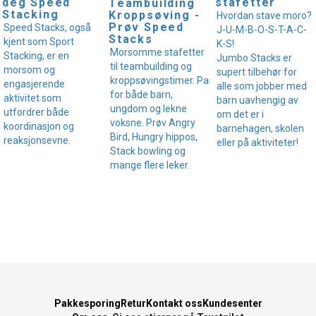
deg Speed
stafetter
Teambuilding
Stacking
Kroppsøving -
Hvordan stave moro?
Prøv Speed
Speed Stacks, også
J-U-M-B-O-S-T-A-C-
Stacks
kjent som Sport
K-S!
Morsomme stafetter
Stacking, er en
Jumbo Stacks er
til teambuilding og
morsom og
supert tilbehør for
kroppsøvingstimer. Passer
engasjerende
alle som jobber med
for både barn,
aktivitet som
barn uavhengig av
ungdom og lekne
utfordrer både
om det er i
voksne. Prøv Angry
koordinasjon og
barnehagen, skolen
Bird, Hungry hippos,
reaksjonsevne.
eller på aktiviteter!
Stack bowling og
mange flere leker.
Pakkesporing
Retur
Kontakt oss
Kundesenter