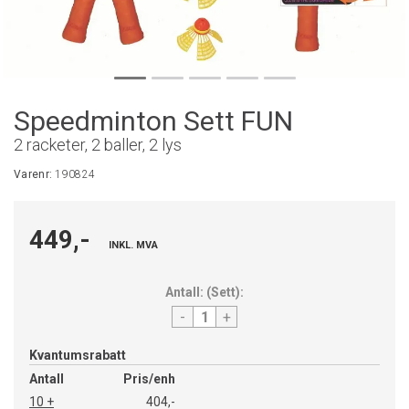
Speedminton Sett FUN
2 racketer, 2 baller, 2 lys
Varenr:
190824
449,-
INKL. MVA
Antall:
(
Sett
):
-
+
Kvantumsrabatt
Antall
Pris/enh
10 +
404,-