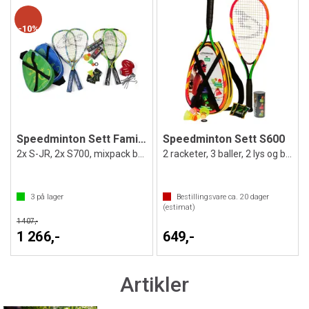
10%
Speedminton Sett Familie
Speedminton Sett S600
2x S-JR, 2x S700, mixpack baller
2 racketer, 3 baller, 2 lys og bag
3
på lager
Bestillingsvare ca.
20
dager
(estimat)
1 407,-
1 266,-
649,-
Artikler