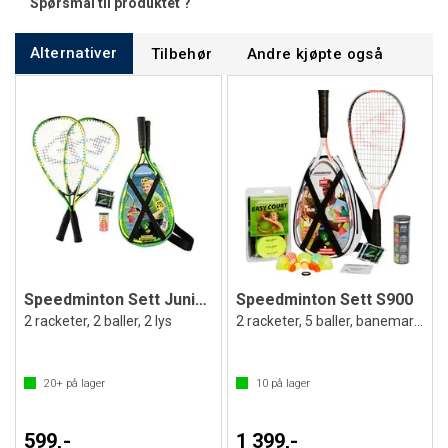
Spørsmål til produktet ?
Alternativer
Tilbehør
Andre kjøpte også
Speedminton Sett Junior S-JR
Speedminton Sett S900
2 racketer, 2 baller, 2 lys
2 racketer, 5 baller, banemarkering ++
20+
på lager
10
på lager
599,-
1 399,-