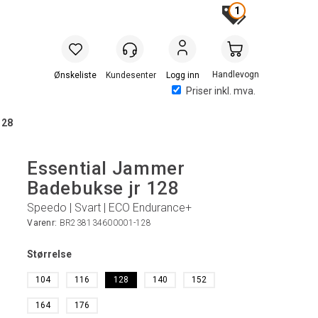
1
Handlevogn
Logg inn
Priser inkl. mva.
128
Essential Jammer
Badebukse jr 128
Speedo | Svart | ECO Endurance+
Varenr:
BR238134600001-128
Størrelse
104
116
128
140
152
164
176