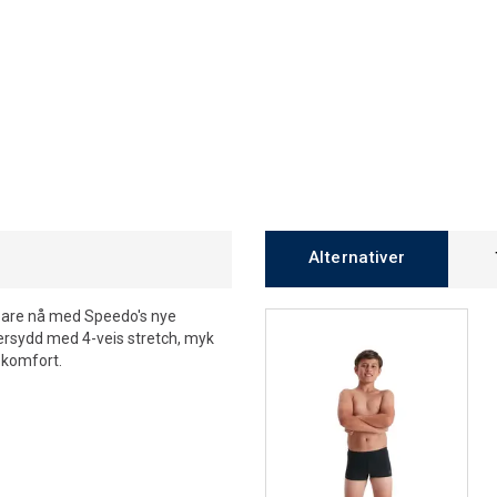
Alternativer
 bare nå med Speedo's nye
ersydd med 4-veis stretch, myk
 komfort.