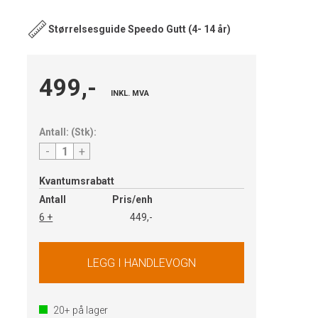
Størrelsesguide Speedo Gutt (4- 14 år)
499,-
INKL. MVA
Antall:
(
Stk
):
-
+
Kvantumsrabatt
Antall
Pris/enh
6 +
449,-
20+
på lager