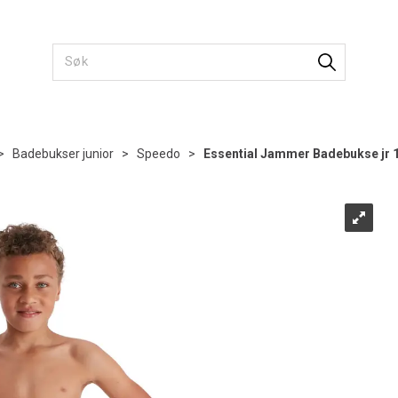
>
Badebukser junior
>
Speedo
>
Essential Jammer Badebukse jr 