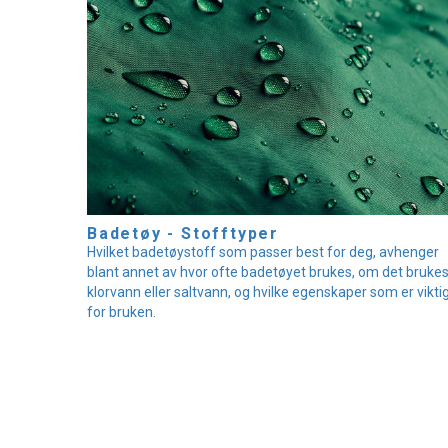
Badetøy - Stofftyper
Hvilket badetøystoff som passer best for deg, avhenger
blant annet av hvor ofte badetøyet brukes, om det brukes
klorvann eller saltvann, og hvilke egenskaper som er vikti
for bruken.