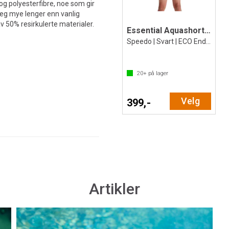
og polyesterfibre, noe som gir
eg mye lenger enn vanlig
v 50% resirkulerte materialer.
Essential Aquashort Badebukse jr
Speedo | Svart | ECO Endurance+
20+
på lager
Velg
399,-
Artikler