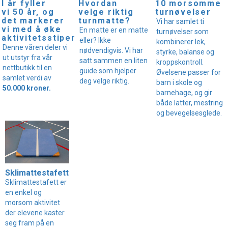
I år fyller
Hvordan
10 morsomme
vi 50 år, og
velge riktig
turnøvelser
det markerer
turnmatte?
Vi har samlet ti
vi med å øke
En matte er en matte
turnøvelser som
aktivitetsstipendet!
eller? Ikke
kombinerer lek,
Denne våren deler vi
nødvendigvis. Vi har
styrke, balanse og
ut utstyr fra vår
satt sammen en liten
kroppskontroll.
nettbutikk til en
guide som hjelper
Øvelsene passer for
samlet verdi av
deg velge riktig.
barn i skole og
50.000 kroner.
barnehage, og gir
både latter, mestring
og bevegelsesglede.
Sklimattestafett
Sklimattestafett er
en enkel og
morsom aktivitet
der elevene kaster
seg fram på en