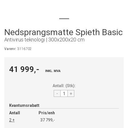
Nedsprangsmatte Spieth Basic
Antivirus teknologi | 300x200x20 cm
Varenr:
3116702
41 999,-
INKL. MVA
Antall:
(
Stk
):
-
+
Kvantumsrabatt
Antall
Pris/enh
2 +
37 799,-