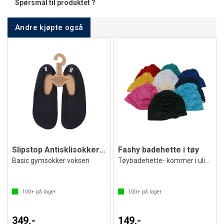
Spørsmål til produktet ?
Andre kjøpte også
Slipstop Antisklisokker Black
Fashy badehette i tøy
Basic gymsokker voksen
Tøybadehette- kommer i ulike farger
100+
på lager
100+
på lager
349,-
149,-