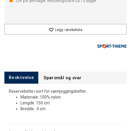
20+
på fjernlager. Bestillingsvare ca.
13
dager
Legg i ønskeliste
Beskrivelse
Spørsmål og svar
Reservebelte i sort for vannjoggingsbelter.
Materiale: 100% nylon
Lengde: 150 cm
Bredde: 4 cm