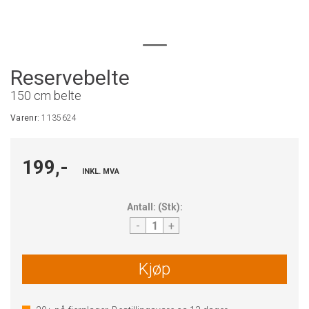
Reservebelte
150 cm belte
Varenr:
1135624
199,-
INKL. MVA
Antall:
(
Stk
):
-
+
Kjøp