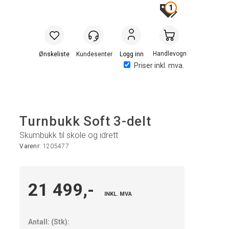
1
Handlevogn
Logg inn
Priser inkl. mva.
Turnbukk Soft 3-delt
Skumbukk til skole og idrett
Varenr:
1205477
21 499,-
INKL. MVA
Antall:
(
Stk
):