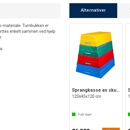
Alternativer
p-materiale. Turnbukken er
 settes enkelt sammen ved hjelp
r.
is
Sprangkasse av skum 4-delt
120x45x120 cm
4
på lager