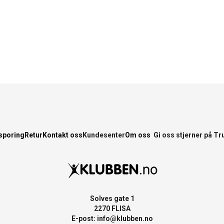
sporing
Retur
Kontakt oss
Kundesenter
Om oss
Gi oss stjerner på Tr
Solves gate 1
2270 FLISA
E-post:
info@klubben.no