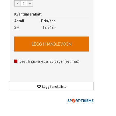
-
+
Kvantumsrabatt
Antall
Pris/enh
2 +
19 349,-
Bestillingsvare ca.
26
dager (estimat)
Legg i ønskeliste