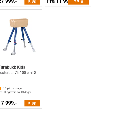
Velg
27 999,-
Fra 11 999,-
Kjøp
Turnbukk Kids
Justerbar 75-100 cm | Skole og Idrett
13
på fjernlager.
estillingsvare ca.
13
dager
17 999,-
Kjøp