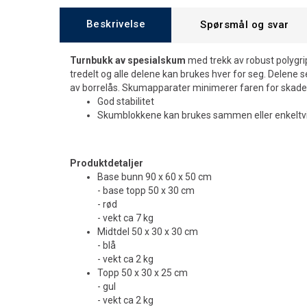
Beskrivelse
Spørsmål og svar
Turnbukk av spesialskum
med trekk av robust polygri
tredelt og alle delene kan brukes hver for seg. Delene
av borrelås. Skumapparater minimerer faren for skade
God stabilitet
Skumblokkene kan brukes sammen eller enkeltv
Produktdetaljer
Base bunn 90 x 60 x 50 cm
- base topp 50 x 30 cm
- rød
- vekt ca 7 kg
Midtdel 50 x 30 x 30 cm
- blå
- vekt ca 2 kg
Topp 50 x 30 x 25 cm
- gul
- vekt ca 2 kg