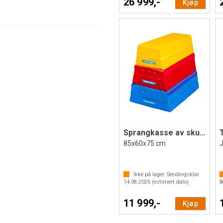
26 999,-
Kjøp
Sprangkasse av skum 3-delt
85x60x75 cm
Ikke på lager. Sendingsklar
14.08.2026
(estimert dato)
B
11 999,-
Kjøp