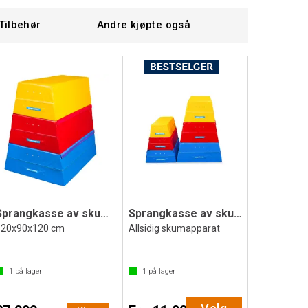
Tilbehør
Andre kjøpte også
Sprangkasse av skum 3-delt
Sprangkasse av skum
120x90x120 cm
Allsidig skumapparat
1
på lager
1
på lager