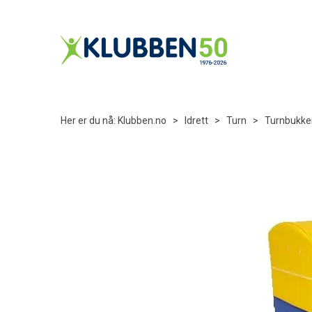
Her er du nå:
Klubben.no
>
Idrett
>
Turn
>
Turnbukke