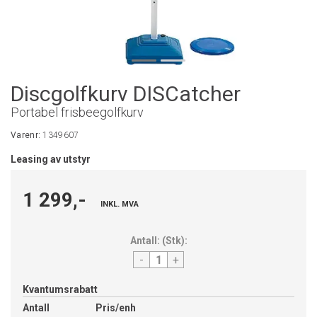
Discgolfkurv DISCatcher
Portabel frisbeegolfkurv
Varenr:
1349607
Leasing av utstyr
1 299,-
INKL. MVA
Antall:
(
Stk
):
-
+
Kvantumsrabatt
Antall
Pris/enh