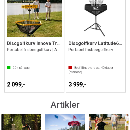
Discgolfkurv Innova Traveler
Discgolfkurv Latitude64 Probasket Go
Portabel frisbeegolfkurv | Ass. farger
Portabel frisbeegolfkurv
20+
på lager
Bestillingsvare ca.
40
dager
(estimat)
2 099,-
3 999,-
Artikler