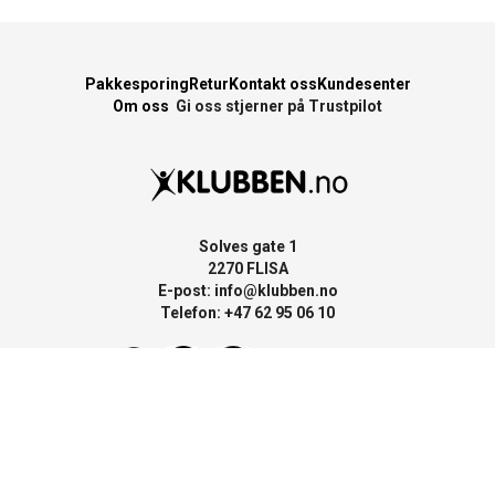
Pakkesporing
Retur
Kontakt oss
Kundesenter
Om oss
Gi oss stjerner på Trustpilot
Solves gate 1
2270 FLISA
E-post:
info@klubben.no
Telefon: +47 62 95 06 10
Vår nettbutikker er i: Norge
Klubben.no
, Sverige
Klubbensport.se
,
Finland
Klubbensport.fi
og Polen
Klubben.pl
Copyright © 2026 Klubben.no - All rights reserved