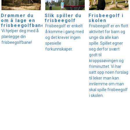
Drømmer du
Slik spiller du
Frisbeegolf i
om å lage en
frisbeegolf
skolen
frisbeegolfbane?
Frisbeegolf er enkelt
Frisbeegolf er en flott
Vi hjelper deg med å
å komme i gang med
aktivitet for barn og
planlegge din
og det krever ingen
unge da alle kan
frisbeegolfbane!
spesielle
spille. Spillet egner
forkunnskaper.
seg derfor svært
godt til
kroppssøvingen og
friminuttet. Vi har
satt opp noen forslag
til leker man kan
innlemme om man
skal spille frisbeegolf
i skolen.